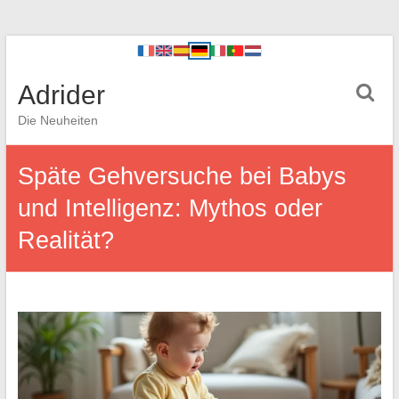
Adrider
Die Neuheiten
Späte Gehversuche bei Babys
und Intelligenz: Mythos oder
Realität?