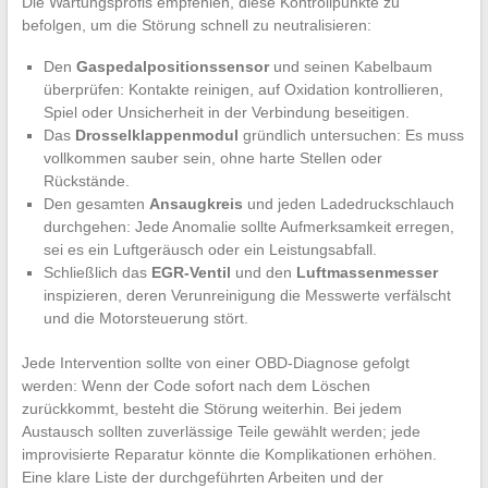
Die Wartungsprofis empfehlen, diese Kontrollpunkte zu
befolgen, um die Störung schnell zu neutralisieren:
Den
Gaspedalpositionssensor
und seinen Kabelbaum
überprüfen: Kontakte reinigen, auf Oxidation kontrollieren,
Spiel oder Unsicherheit in der Verbindung beseitigen.
Das
Drosselklappenmodul
gründlich untersuchen: Es muss
vollkommen sauber sein, ohne harte Stellen oder
Rückstände.
Den gesamten
Ansaugkreis
und jeden Ladedruckschlauch
durchgehen: Jede Anomalie sollte Aufmerksamkeit erregen,
sei es ein Luftgeräusch oder ein Leistungsabfall.
Schließlich das
EGR-Ventil
und den
Luftmassenmesser
inspizieren, deren Verunreinigung die Messwerte verfälscht
und die Motorsteuerung stört.
Jede Intervention sollte von einer OBD-Diagnose gefolgt
werden: Wenn der Code sofort nach dem Löschen
zurückkommt, besteht die Störung weiterhin. Bei jedem
Austausch sollten zuverlässige Teile gewählt werden; jede
improvisierte Reparatur könnte die Komplikationen erhöhen.
Eine klare Liste der durchgeführten Arbeiten und der