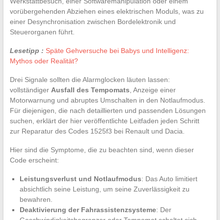
Werkstattbesuch, einer Softwaremanipulation oder einem
vorübergehenden Abziehen eines elektrischen Moduls, was zu
einer Desynchronisation zwischen Bordelektronik und
Steuerorganen führt.
Lesetipp :
Späte Gehversuche bei Babys und Intelligenz:
Mythos oder Realität?
Drei Signale sollten die Alarmglocken läuten lassen:
vollständiger
Ausfall des Tempomats
, Anzeige einer
Motorwarnung und abruptes Umschalten in den Notlaufmodus.
Für diejenigen, die nach detaillierten und passenden Lösungen
suchen, erklärt der hier veröffentlichte Leitfaden jeden Schritt
zur Reparatur des Codes 1525f3 bei Renault und Dacia.
Hier sind die Symptome, die zu beachten sind, wenn dieser
Code erscheint:
Leistungsverlust und Notlaufmodus
: Das Auto limitiert
absichtlich seine Leistung, um seine Zuverlässigkeit zu
bewahren.
Deaktivierung der Fahrassistenzsysteme
: Der
Geschwindigkeitsbegrenzer oder Tempomat schaltet sich