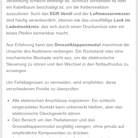
Verbindung schlecht befestigt ist, Schmutz vorhanden ist oder
ein Kabelbaum beschädigt ist, um die Kettenreaktion
auszulösen. Auch das
EGR-Ventil
und der
Luftmassenmesser
sind häufig verantwortlich, ebenso wie das unauffällige
Leck im
Ladedruckkreis
, das sich durch einen Druckverlust oder ein
leises Pfeifen bemerkbar macht.
Aus Erfahrung kann das
Drosselklappenmodul
manchmal die
Ursache des Auslösens verbergen: Ein Rückstand oder eine
mechanische Blockade reicht aus, um die elektronische
Steuerung zu stören und den Wechsel in den Notlaufmodus zu
erzwingen.
Um Fehldiagnosen zu vermeiden, wird empfohlen, diese
verschiedenen Punkte zu überprüfen:
Alle elektrischen Anschlüsse inspizieren: Ein schlecht
eingerasteter Kontakt kann unbemerkt bleiben, aber das
elektronische Gleichgewicht stören.
Den Bereich um den Pedalsensor und das
Drosselklappenmodul sorgfältig reinigen, ohne jemals auf
empfindliche Komponenten zu drücken.