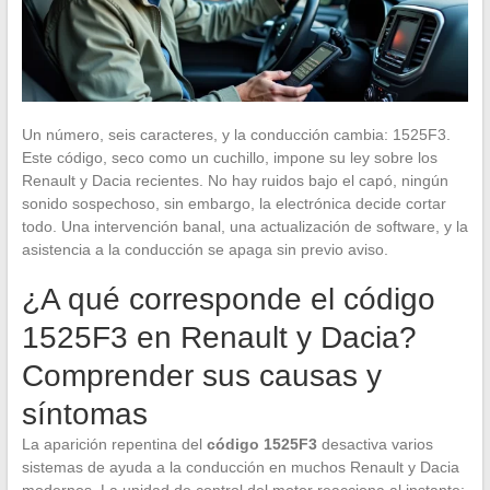
Un número, seis caracteres, y la conducción cambia: 1525F3.
Este código, seco como un cuchillo, impone su ley sobre los
Renault y Dacia recientes. No hay ruidos bajo el capó, ningún
sonido sospechoso, sin embargo, la electrónica decide cortar
todo. Una intervención banal, una actualización de software, y la
asistencia a la conducción se apaga sin previo aviso.
¿A qué corresponde el código
1525F3 en Renault y Dacia?
Comprender sus causas y
síntomas
La aparición repentina del
código 1525F3
desactiva varios
sistemas de ayuda a la conducción en muchos Renault y Dacia
modernos. La unidad de control del motor reacciona al instante: