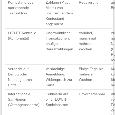
Kontostand oder
Zahlung (Maut,
Regulierung
au
ausstehende
Miete) von
Be
Transaktion
unzureichendem
Kontostand
abgebucht
LCB-FT-Kontrolle
Ungewöhnliche
Variabel,
Au
(Konformität)
Transaktionen,
manchmal
na
häufige
mehrere
Na
Bareinzahlungen
Wochen
(E
Re
re
Verdacht auf
Verdächtige
Einige Tage bis
Ku
Betrug oder
Anmeldung,
mehrere
ko
Nutzung durch
Widerspruch zur
Wochen
Id
Dritte
Karte
be
Internationale
Fehlalarm auf
Unvorhersehbar
Al
Sanktionen
einer EU/UN-
vo
(Vermögenssperre)
Sanktionsliste
Fe
Z