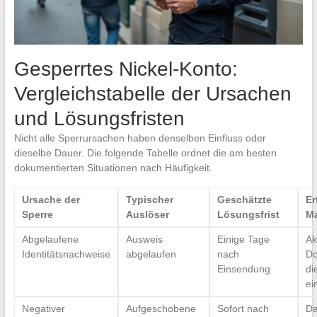
Gesperrtes Nickel-Konto:
Vergleichstabelle der Ursachen
und Lösungsfristen
Nicht alle Sperrursachen haben denselben Einfluss oder
dieselbe Dauer. Die folgende Tabelle ordnet die am besten
dokumentierten Situationen nach Häufigkeit.
Ursache der
Typischer
Geschätzte
Er
Sperre
Auslöser
Lösungsfrist
M
Abgelaufene
Ausweis
Einige Tage
Ak
Identitätsnachweise
abgelaufen
nach
Do
Einsendung
di
ei
Negativer
Aufgeschobene
Sofort nach
Da