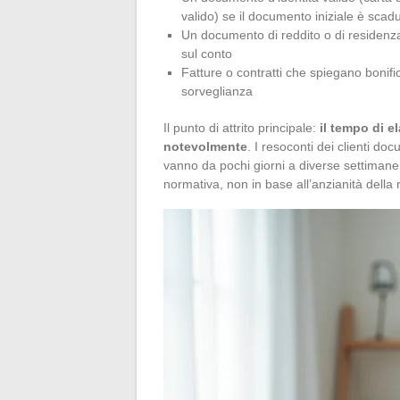
valido) se il documento iniziale è scadut
Un documento di reddito o di residenza p
sul conto
Fatture o contratti che spiegano bonifici 
sorveglianza
Il punto di attrito principale:
il tempo di e
notevolmente
. I resoconti dei clienti do
vanno da pochi giorni a diverse settimane. N
normativa, non in base all’anzianità della r