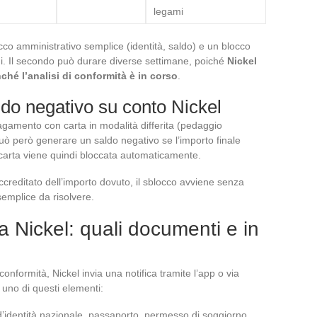
legami
occo amministrativo semplice (identità, saldo) e un blocco
orni. Il secondo può durare diverse settimane, poiché
Nickel
é l’analisi di conformità è in corso
.
aldo negativo su conto Nickel
pagamento con carta in modalità differita (pedaggio
 può però generare un saldo negativo se l’importo finale
carta viene quindi bloccata automaticamente.
ccreditato dell’importo dovuto, il sblocco avviene senza
 semplice da risolvere.
a Nickel: quali documenti e in
conformità, Nickel invia una notifica tramite l’app o via
 uno di questi elementi:
d’identità nazionale, passaporto, permesso di soggiorno