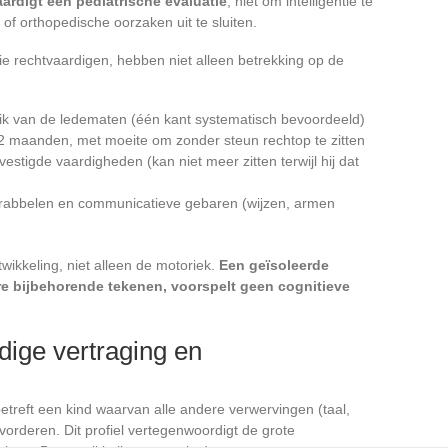
rdigt een pediatrische evaluatie
, niet om intelligentie te
f orthopedische oorzaken uit te sluiten.
tie rechtvaardigen, hebben niet alleen betrekking op de
ik van de ledematen (één kant systematisch bevoordeeld)
 maanden, met moeite om zonder steun rechtop te zitten
vestigde vaardigheden (kan niet meer zitten terwijl hij dat
 brabbelen en communicatieve gebaren (wijzen, armen
wikkeling, niet alleen de motoriek.
Een geïsoleerde
re bijbehorende tekenen, voorspelt geen cognitieve
dige vertraging en
etreft een kind waarvan alle andere verwervingen (taal,
 vorderen. Dit profiel vertegenwoordigt de grote