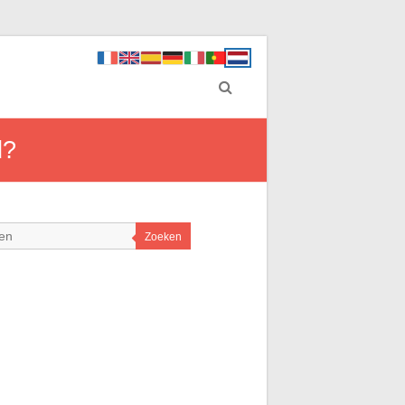
d?
Zoeken