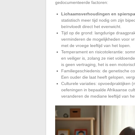
gedocumenteerde factoren:
Lichaamsverhoudingen en spiersp
statistisch meer tijd nodig om zijn bip
beïnvloedt direct het evenwicht.
Tijd op de grond: langdurige draagprakt
verminderen de mogelijkheden voor vri
met de vroege leeftijd van het lopen.
Temperament en risicotolerantie: somm
en veiliger is, zolang ze niet voldoe
is geen vertraging, het is een motorisc
Familiegeschiedenis: de genetische co
Een ouder die laat heeft gelopen, vergro
Culturele variaties: opvoedpraktijken
oefeningen in bepaalde Afrikaanse cul
veranderen de mediane leeftijd van het