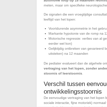
autonome loop op 18 maanden rechtvaa
meten, maar om specifieke neurologische o
De signalen die een vroegtijdige consulta
leeftijd van het lopen:
Voortdurende asymmetrie in het gebru
Markante hypotonie van de romp na 12
Motorische regressie: verlies van al ge
eerder wel kon)
Gelijktijdig ontbreken van gevarieerd
uitsteken) na 12 maanden
De pediater evalueert dan de algehele ont
vertraging van het lopen, zonder ande
stoornis of leerstoornis
.
Verschil tussen eenvou
ontwikkelingsstoornis
De eenvoudige vertraging van het lopen b
sociale interactie, fijne motoriek) normaal