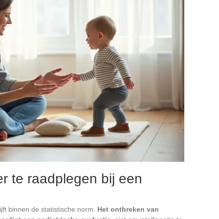
 te raadplegen bij een
jft binnen de statistische norm.
Het ontbreken van