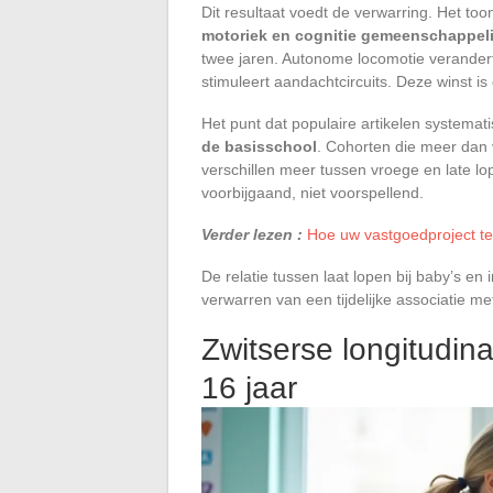
Dit resultaat voedt de verwarring. Het to
motoriek en cognitie gemeenschappeli
twee jaren. Autonome locomotie verandert d
stimuleert aandachtcircuits. Deze winst is
Het punt dat populaire artikelen systemat
de basisschool
. Cohorten die meer dan v
verschillen meer tussen vroege en late lope
voorbijgaand, niet voorspellend.
Verder lezen :
Hoe uw vastgoedproject te 
De relatie tussen laat lopen bij baby’s en 
verwarren van een tijdelijke associatie met
Zwitserse longitudin
16 jaar