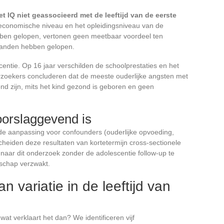
het IQ niet geassocieerd met de leeftijd van de eerste
leconomische niveau en het opleidingsniveau van de
ben gelopen, vertonen geen meetbaar voordeel ten
aanden hebben gelopen.
centie. Op 16 jaar verschilden de schoolprestaties en het
rzoekers concluderen dat de meeste ouderlijke angsten met
nd zijn, mits het kind gezond is geboren en geen
orslaggevend is
 de aanpassing voor confounders (ouderlijke opvoeding,
eiden deze resultaten van kortetermijn cross-sectionele
 naar dit onderzoek zonder de adolescentie follow-up te
dschap verzwakt.
n variatie in de leeftijd van
, wat verklaart het dan? We identificeren vijf