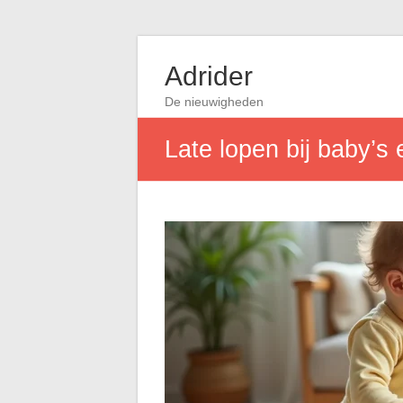
Adrider
De nieuwigheden
Late lopen bij baby’s 