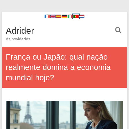
Adrider
As novidades
França ou Japão: qual nação
realmente domina a economia
mundial hoje?