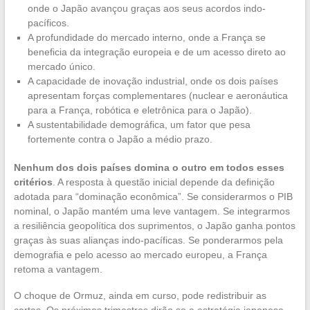
onde o Japão avançou graças aos seus acordos indo-
pacíficos.
A profundidade do mercado interno, onde a França se
beneficia da integração europeia e de um acesso direto ao
mercado único.
A capacidade de inovação industrial, onde os dois países
apresentam forças complementares (nuclear e aeronáutica
para a França, robótica e eletrônica para o Japão).
A sustentabilidade demográfica, um fator que pesa
fortemente contra o Japão a médio prazo.
Nenhum dos dois países domina o outro em todos esses
critérios
. A resposta à questão inicial depende da definição
adotada para “dominação econômica”. Se considerarmos o PIB
nominal, o Japão mantém uma leve vantagem. Se integrarmos
a resiliência geopolítica dos suprimentos, o Japão ganha pontos
graças às suas alianças indo-pacíficas. Se ponderarmos pela
demografia e pelo acesso ao mercado europeu, a França
retoma a vantagem.
O choque de Ormuz, ainda em curso, pode redistribuir as
cartas. Os próximos trimestres dirão se a estratégia japonesa