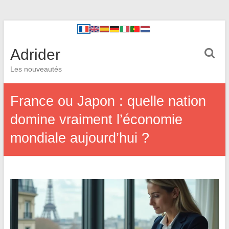
Adrider
Les nouveautés
France ou Japon : quelle nation
domine vraiment l’économie
mondiale aujourd’hui ?