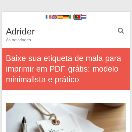
Adrider
As novidades
Baixe sua etiqueta de mala para
imprimir em PDF grátis: modelo
minimalista e prático