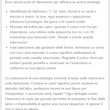
Ecco alcuni punti di riferimento per affinare la vostra strategia:
Identificate fin dall’inizio i 7, 10, fanti, donne e re usciti o
ancora in mano. In due, ogni assenza o apparizione
influenza il prosieguo del gioco e le vostre scelte.
Pensate all’ordine dei valori: quando il colore non ha più
importanza, una rottura nella sequenza (un re o un 10
mancante) può bloccare tutto. Tenete a mente queste
interruzioni.
Fate attenzione alla gestione delle fiches: terminare un turno
con una carta speciale in mano significa raddoppiare la
puntata sulla casella interessata. Regolate il vostro ritmo per
evitare queste penalità e osservate se l’avversario si
sofferma su una figura chiave.
La costruzione di una strategia vincente si basa sulla memoria e
sulla deduzione. Contare le carte significa anche studiare le
abitudini dell’altro: preferisce tenere le sue figure per
intrappolare, o accumula serie rapide? Ogni dettaglio conta.
Osservare le carte già giocate permette di anticipare la fine delle
serie o l’impossibilità di aprire una nuova sequenza: è spesso lì
che si gioca la vittoria.