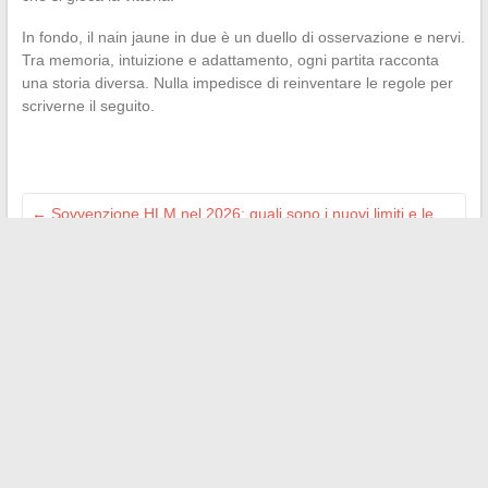
In fondo, il nain jaune in due è un duello di osservazione e nervi.
Tra memoria, intuizione e adattamento, ogni partita racconta
una storia diversa. Nulla impedisce di reinventare le regole per
scriverne il seguito.
←
Sovvenzione HLM nel 2026: quali sono i nuovi limiti e le
regole da conoscere?
Come usare correttamente il femminile di manager nella
lingua italiana
→
Search