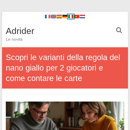
Adrider
Le novità
Scopri le varianti della regola del
nano giallo per 2 giocatori e
come contare le carte