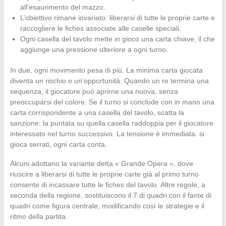
all’esaurimento del mazzo.
L’obiettivo rimane invariato: liberarsi di tutte le proprie carte e
raccogliere le fiches associate alle caselle speciali.
Ogni casella del tavolo mette in gioco una carta chiave, il che
aggiunge una pressione ulteriore a ogni turno.
In due, ogni movimento pesa di più. La minima carta giocata
diventa un rischio o un’opportunità. Quando un re termina una
sequenza, il giocatore può aprirne una nuova, senza
preoccuparsi del colore. Se il turno si conclude con in mano una
carta corrispondente a una casella del tavolo, scatta la
sanzione: la puntata su quella casella raddoppia per il giocatore
interessato nel turno successivo. La tensione è immediata: si
gioca serrati, ogni carta conta.
Alcuni adottano la variante detta « Grande Opera », dove
riuscire a liberarsi di tutte le proprie carte già al primo turno
consente di incassare tutte le fiches del tavolo. Altre regole, a
seconda della regione, sostituiscono il 7 di quadri con il fante di
quadri come figura centrale, modificando così le strategie e il
ritmo della partita.