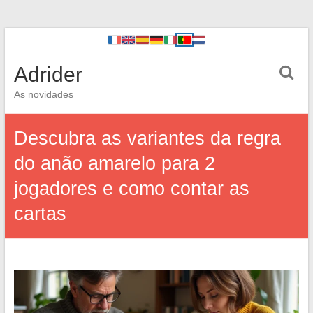
Adrider
As novidades
Descubra as variantes da regra
do anão amarelo para 2
jogadores e como contar as
cartas