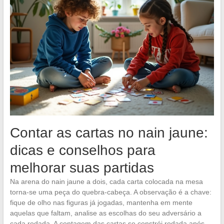
Contar as cartas no nain jaune:
dicas e conselhos para
melhorar suas partidas
Na arena do nain jaune a dois, cada carta colocada na mesa
torna-se uma peça do quebra-cabeça. A observação é a chave:
fique de olho nas figuras já jogadas, mantenha em mente
aquelas que faltam, analise as escolhas do seu adversário a
cada rodada. A contagem das cartas se constrói rodada após