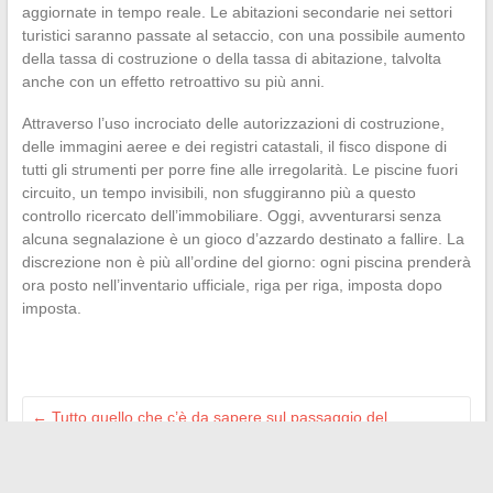
aggiornate in tempo reale. Le abitazioni secondarie nei settori
turistici saranno passate al setaccio, con una possibile aumento
della tassa di costruzione o della tassa di abitazione, talvolta
anche con un effetto retroattivo su più anni.
Attraverso l’uso incrociato delle autorizzazioni di costruzione,
delle immagini aeree e dei registri catastali, il fisco dispone di
tutti gli strumenti per porre fine alle irregolarità. Le piscine fuori
circuito, un tempo invisibili, non sfuggiranno più a questo
controllo ricercato dell’immobiliare. Oggi, avventurarsi senza
alcuna segnalazione è un gioco d’azzardo destinato a fallire. La
discrezione non è più all’ordine del giorno: ogni piscina prenderà
ora posto nell’inventario ufficiale, riga per riga, imposta dopo
imposta.
←
Tutto quello che c’è da sapere sul passaggio del
combinato filettato durante il controllo tecnico
Scopri il percorso della giornalista Flora Moussy su RMC