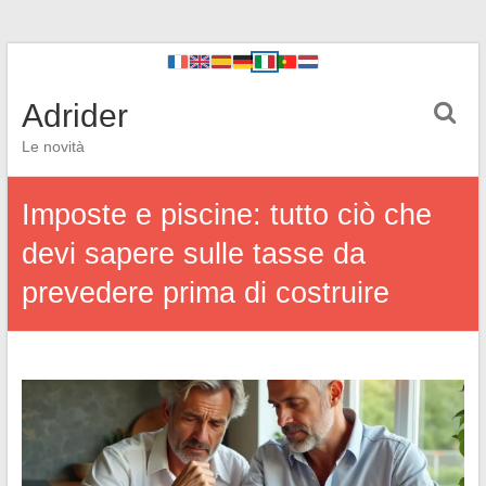
Adrider
Le novità
Imposte e piscine: tutto ciò che
devi sapere sulle tasse da
prevedere prima di costruire