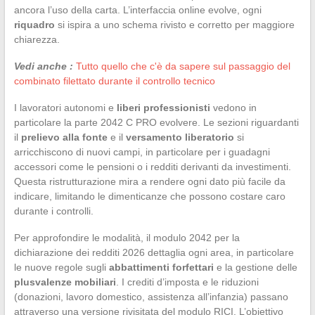
ancora l’uso della carta. L’interfaccia online evolve, ogni
riquadro
si ispira a uno schema rivisto e corretto per maggiore
chiarezza.
Vedi anche :
Tutto quello che c'è da sapere sul passaggio del
combinato filettato durante il controllo tecnico
I lavoratori autonomi e
liberi professionisti
vedono in
particolare la parte 2042 C PRO evolvere. Le sezioni riguardanti
il
prelievo alla fonte
e il
versamento liberatorio
si
arricchiscono di nuovi campi, in particolare per i guadagni
accessori come le pensioni o i redditi derivanti da investimenti.
Questa ristrutturazione mira a rendere ogni dato più facile da
indicare, limitando le dimenticanze che possono costare caro
durante i controlli.
Per approfondire le modalità, il modulo 2042 per la
dichiarazione dei redditi 2026 dettaglia ogni area, in particolare
le nuove regole sugli
abbattimenti forfettari
e la gestione delle
plusvalenze mobiliari
. I crediti d’imposta e le riduzioni
(donazioni, lavoro domestico, assistenza all’infanzia) passano
attraverso una versione rivisitata del modulo RICI. L’obiettivo