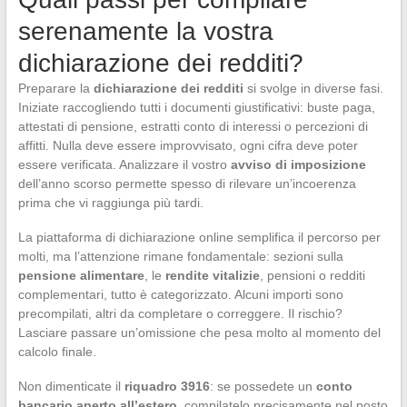
serenamente la vostra
dichiarazione dei redditi?
Preparare la
dichiarazione dei redditi
si svolge in diverse fasi.
Iniziate raccogliendo tutti i documenti giustificativi: buste paga,
attestati di pensione, estratti conto di interessi o percezioni di
affitti. Nulla deve essere improvvisato, ogni cifra deve poter
essere verificata. Analizzare il vostro
avviso di imposizione
dell’anno scorso permette spesso di rilevare un’incoerenza
prima che vi raggiunga più tardi.
La piattaforma di dichiarazione online semplifica il percorso per
molti, ma l’attenzione rimane fondamentale: sezioni sulla
pensione alimentare
, le
rendite vitalizie
, pensioni o redditi
complementari, tutto è categorizzato. Alcuni importi sono
precompilati, altri da completare o correggere. Il rischio?
Lasciare passare un’omissione che pesa molto al momento del
calcolo finale.
Non dimenticate il
riquadro 3916
: se possedete un
conto
bancario aperto all’estero
, compilatelo precisamente nel posto