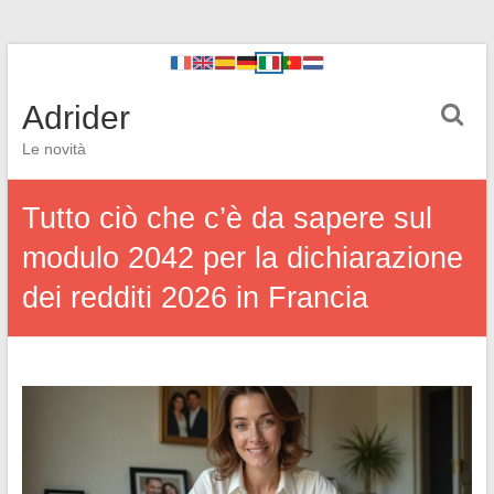
Adrider
Le novità
Tutto ciò che c’è da sapere sul
modulo 2042 per la dichiarazione
dei redditi 2026 in Francia