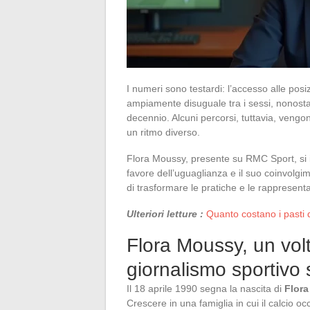
I numeri sono testardi: l’accesso alle posi
ampiamente disuguale tra i sessi, nonosta
decennio. Alcuni percorsi, tuttavia, vengo
un ritmo diverso.
Flora Moussy, presente su RMC Sport, si in
favore dell’uguaglianza e il suo coinvolgi
di trasformare le pratiche e le rappresentaz
Ulteriori letture :
Quanto costano i pasti d
Flora Moussy, un volt
giornalismo sportivo
Il 18 aprile 1990 segna la nascita di
Flor
Crescere in una famiglia in cui il calcio o