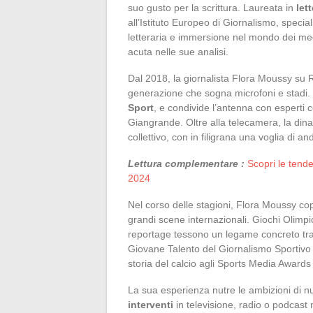
suo gusto per la scrittura. Laureata in
let
all’Istituto Europeo di Giornalismo, speci
letteraria e immersione nel mondo dei medi
acuta nelle sue analisi.
Dal 2018, la giornalista Flora Moussy su
generazione che sogna microfoni e stadi.
Sport
, e condivide l’antenna con esperti
Giangrande. Oltre alla telecamera, la dina
collettivo, con in filigrana una voglia di an
Lettura complementare :
Scopri le tende
2024
Nel corso delle stagioni, Flora Moussy copr
grandi scene internazionali. Giochi Olimp
reportage tessono un legame concreto tra
Giovane Talento del Giornalismo Sportivo n
storia del calcio agli Sports Media Awards
La sua esperienza nutre le ambizioni di nu
interventi
in televisione, radio o podcast 