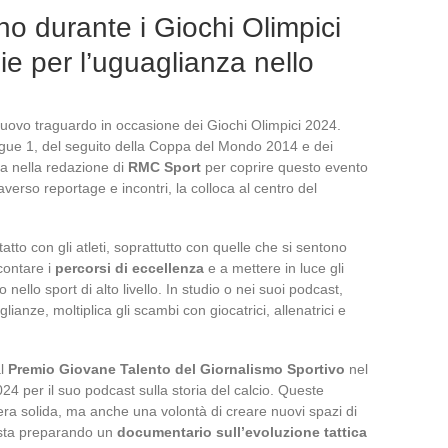
o durante i Giochi Olimpici
ie per l’uguaglianza nello
uovo traguardo in occasione dei Giochi Olimpici 2024.
igue 1, del seguito della Coppa del Mondo 2014 e dei
ra nella redazione di
RMC Sport
per coprire questo evento
averso reportage e incontri, la colloca al centro del
atto con gli atleti, soprattutto con quelle che si sentono
contare i
percorsi di eccellenza
e a mettere in luce gli
 nello sport di alto livello. In studio o nei suoi podcast,
ianze, moltiplica gli scambi con giocatrici, allenatrici e
al
Premio Giovane Talento del Giornalismo Sportivo
nel
4 per il suo podcast sulla storia del calcio. Queste
iera solida, ma anche una volontà di creare nuovi spazi di
o, sta preparando un
documentario sull’evoluzione tattica