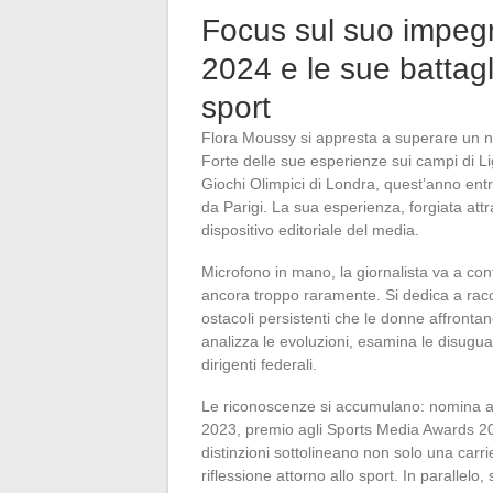
Focus sul suo impegn
2024 e le sue battagl
sport
Flora Moussy si appresta a superare un n
Forte delle sue esperienze sui campi di L
Giochi Olimpici di Londra, quest’anno ent
da Parigi. La sua esperienza, forgiata attr
dispositivo editoriale del media.
Microfono in mano, la giornalista va a cont
ancora troppo raramente. Si dedica a rac
ostacoli persistenti che le donne affrontano
analizza le evoluzioni, esamina le disuguagl
dirigenti federali.
Le riconoscenze si accumulano: nomina 
2023, premio agli Sports Media Awards 202
distinzioni sottolineano non solo una carr
riflessione attorno allo sport. In parallel