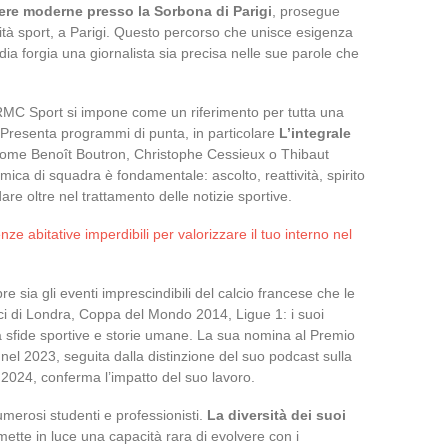
tere moderne presso la Sorbona di Parigi
, prosegue
alità sport, a Parigi. Questo percorso che unisce esigenza
a forgia una giornalista sia precisa nelle sue parole che
 RMC Sport si impone come un riferimento per tutta una
 Presenta programmi di punta, in particolare
L’integrale
 come Benoît Boutron, Christophe Cessieux o Thibaut
mica di squadra è fondamentale: ascolto, reattività, spirito
dare oltre nel trattamento delle notizie sportive.
nze abitative imperdibili per valorizzare il tuo interno nel
e sia gli eventi imprescindibili del calcio francese che le
ici di Londra, Coppa del Mondo 2014, Ligue 1: i suoi
 sfide sportive e storie umane. La sua nomina al Premio
el 2023, seguita dalla distinzione del suo podcast sulla
 2024, conferma l’impatto del suo lavoro.
merosi studenti e professionisti.
La diversità dei suoi
mette in luce una capacità rara di evolvere con i