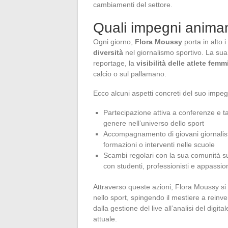
cambiamenti del settore.
Quali impegni anima
Ogni giorno,
Flora Moussy
porta in alto i
diversità
nel giornalismo sportivo. La sua 
reportage, la
visibilità delle atlete femmi
calcio o sul pallamano.
Ecco alcuni aspetti concreti del suo impe
Partecipazione attiva a conferenze e tav
genere nell’universo dello sport
Accompagnamento di giovani giornalist
formazioni o interventi nelle scuole
Scambi regolari con la sua comunità 
con studenti, professionisti e appassion
Attraverso queste azioni, Flora Moussy si i
nello sport, spingendo il mestiere a reinv
dalla gestione del live all’analisi del digit
attuale.