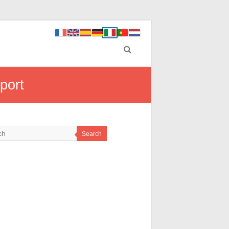
port
Search