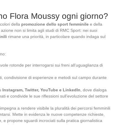
no Flora Moussy ogni giorno?
 colori della
promozione dello sport femminile
e della
azione non si limita agli studi di RMC Sport: nei suoi
nili
rimane una priorità, in particolare quando indaga sul
gno:
ole rotonde per interrogarsi sui freni all’uguaglianza di
i, condivisione di esperienze e metodi sul campo durante
su
Instagram, Twitter, YouTube e LinkedIn
, dove dialoga
ati e condivide le sue riflessioni sull’evoluzione del settore
mpegna a rendere visibile la pluralità dei percorsi femminili
entarsi. Mette in evidenza le nuove competenze richieste,
ale, e propone sguardi incrociati sulla pratica giornalistica