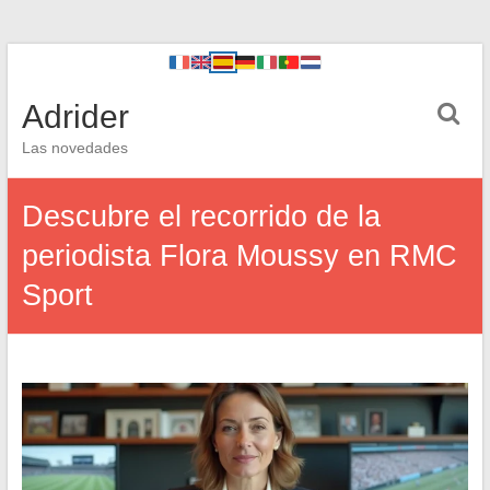
Adrider
Las novedades
Descubre el recorrido de la
periodista Flora Moussy en RMC
Sport