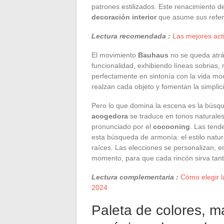
patrones estilizados. Este renacimiento d
decoración interior
que asume sus refere
Lectura recomendada :
Las mejores acti
El movimiento
Bauhaus
no se queda atr
funcionalidad, exhibiendo líneas sobrias, 
perfectamente en sintonía con la vida mod
realzan cada objeto y fomentan la simplic
Pero lo que domina la escena es la búsq
acogedora
se traduce en tonos naturales,
pronunciado por el
cocooning
. Las tend
esta búsqueda de armonía: el estilo natu
raíces. Las elecciones se personalizan, 
momento, para que cada rincón sirva tanto 
Lectura complementaria :
Cómo elegir l
2024
Paleta de colores, m