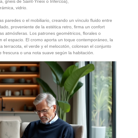
za, gneis de Saint-Yrieix o Infercoa),
rámica, vidrio.
las paredes o el mobiliario, creando un vínculo fluido entre
nalado, proveniente de la estética retro, firma un confort
las atmósferas. Los patrones geométricos, florales o
an el espacio. El cromo aporta un toque contemporáneo, la
la terracota, el verde y el melocotón, colorean el conjunto
e frescura o una nota suave según la habitación.