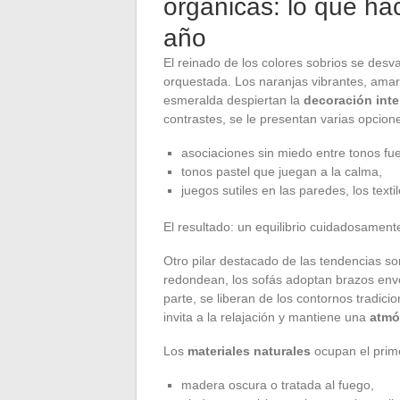
orgánicas: lo que hac
año
El reinado de los colores sobrios se des
orquestada. Los naranjas vibrantes, amaril
esmeralda despiertan la
decoración inte
contrastes, se le presentan varias opcion
asociaciones sin miedo entre tonos fue
tonos pastel que juegan a la calma,
juegos sutiles en las paredes, los text
El resultado: un equilibrio cuidadosamente
Otro pilar destacado de las tendencias so
redondean, los sofás adoptan brazos envo
parte, se liberan de los contornos tradici
invita a la relajación y mantiene una
atmó
Los
materiales naturales
ocupan el prime
madera oscura o tratada al fuego,