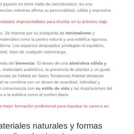
el pasado no tiene nada de caricaturesco: es una
ncias mientras afirma su personalidad, cálida y expresiva.
vidades imprescindibles para triunfar en tu próximo viaje
ás. Se impone por su búsqueda de
minimalismo
y
materiales como la piedra natural y una estética rigurosa,
erna. Los espacios despejados privilegian el equilibrio,
idad, lejos de cualquier sobrecarga.
ueda del
bienestar
. El deseo de una
atmósfera cálida y
 materiales auténticos, la presencia de plantas y un gusto
encias de hábitat en Salon Tendances Habitat destacan
ral se combina con un deseo de suavidad, intimidad y
en consonancia con
su estilo de vida
y las inspiraciones del
a la estética como al confort diario.
a mejor formación profesional para impulsar tu carrera en
ateriales naturales y formas