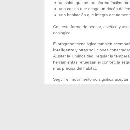
un salón que se transforma fácilmente
una cocina que acoge un rincón de lectu
una habitación que integra astutamen
Con esta forma de pensar, estética y uso
ecológico.
El progreso tecnológico también acompañ
inteligente
y otras soluciones conectada
Ajustar la luminosidad, regular la tempera
herramientas refuerzan el confort, la seg
más precisa del hábitat.
Seguir el movimiento no significa aceptar t
entre la elección de materiales, usos y a
responsables
y seleccione objetos que c
por el medio ambiente. Es este diálogo sut
interior a la vez perdurable, vivo y en sin
La decoración cambia, pero el deseo de s
promete interiores tan audaces como ínti
reinventa, pieza por pieza.