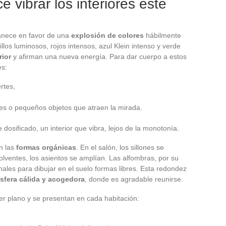
e vibrar los interiores este
vanece en favor de una
explosión de colores
hábilmente
los luminosos, rojos intensos, azul Klein intenso y verde
rior
y afirman una nueva energía. Para dar cuerpo a estos
es:
rtes,
iles o pequeños objetos que atraen la mirada.
 dosificado, un interior que vibra, lejos de la monotonía.
n las
formas orgánicas
. En el salón, los sillones se
lventes, los asientos se amplían. Las alfombras, por su
onales para dibujar en el suelo formas libres. Esta redondez
sfera cálida y acogedora
, donde es agradable reunirse.
r plano y se presentan en cada habitación: