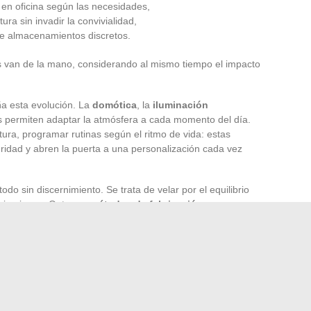
 en oficina según las necesidades,
ra sin invadir la convivialidad,
te almacenamientos discretos.
s van de la mano, considerando al mismo tiempo el impacto
a esta evolución. La
domótica
, la
iluminación
s permiten adaptar la atmósfera a cada momento del día.
tura, programar rutinas según el ritmo de vida: estas
uridad y abren la puerta a una personalización cada vez
odo sin discernimiento. Se trata de velar por el equilibrio
spiraciones. Opte por
métodos de fabricación
uenten una historia, portadores de una preocupación real
il entre estilos, materiales y tecnologías lo que dibuja un
tonía con la sociedad de hoy.
entirse bien en casa sigue siendo el motor. El año 2024
mos, donde cada detalle cuenta y donde la armonía se