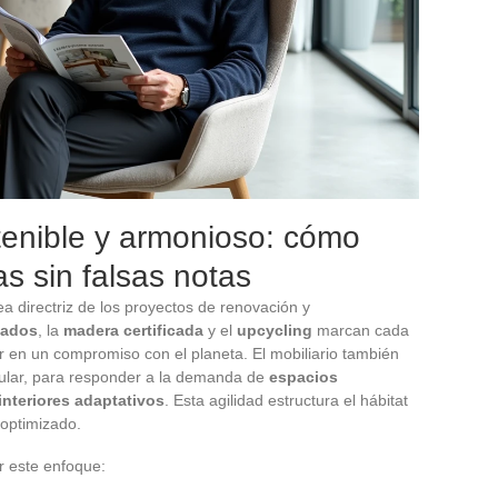
tenible y armonioso: cómo
s sin falsas notas
a directriz de los proyectos de renovación y
lados
, la
madera certificada
y el
upcycling
marcan cada
r en un compromiso con el planeta. El mobiliario también
dular, para responder a la demanda de
espacios
nteriores adaptativos
. Esta agilidad estructura el hábitat
optimizado.
r este enfoque: