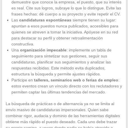
demuestre que conoce la empresa, el puesto, que su interés
es real. Cite sus logros, subraye lo que lo distingue. Evite las
frases hechas: dé cuerpo a su proyecto y evite repetir el CV.
Las
candidaturas espontáneas
siempre tienen su lugar:
apuntan a esos puestos nunca publicados, accesibles para
quienes se atreven a tomar la iniciativa. Apóyese en su red
para destacar su perfil y obtener retroalimentación
constructiva.
Una
organización impecable
: implemente un tabla de
seguimiento para sintetizar sus gestiones, seguir sus
candidaturas, planificar sus seguimientos y analizar las
respuestas recibidas. Este método evita duplicados,
estructura la búsqueda y permite ajustes rápidos.
Participe en
talleres, seminarios web o ferias de empleo
:
estos eventos crean un vínculo directo con los reclutadores y
permiten captar las últimas tendencias del mercado.
La búsqueda de prácticas o de alternancia ya no se limita al
envío masivo de candidaturas impersonales. Quien sabe
combinar rigor, audacia y dominio de las herramientas digitales
obtiene más rápido el puesto deseado. Cada uno debe trazar
su propio camino, a veces donde nadie se había atrevido a