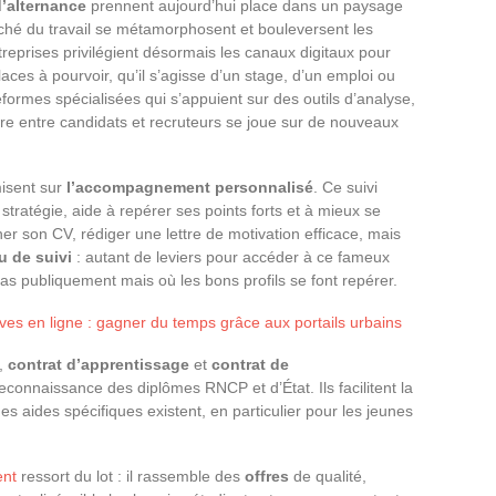
’alternance
prennent aujourd’hui place dans un paysage
hé du travail se métamorphosent et bouleversent les
ntreprises privilégient désormais les canaux digitaux pour
aces à pourvoir, qu’il s’agisse d’un stage, d’un emploi ou
formes spécialisées qui s’appuient sur des outils d’analyse,
ntre entre candidats et recruteurs se joue sur de nouveaux
misent sur
l’accompagnement personnalisé
. Ce suivi
a stratégie, aide à repérer ses points forts et à mieux se
ner son CV, rédiger une lettre de motivation efficace, mais
u de suivi
: autant de leviers pour accéder à ce fameux
as publiquement mais où les bons profils se font repérer.
es en ligne : gagner du temps grâce aux portails urbains
e,
contrat d’apprentissage
et
contrat de
reconnaissance des diplômes RNCP et d’État. Ils facilitent la
des aides spécifiques existent, en particulier pour les jeunes
.
ent
ressort du lot : il rassemble des
offres
de qualité,