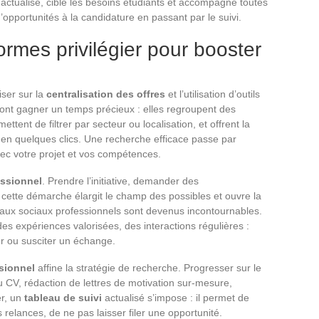
actualisé, cible les besoins étudiants et accompagne toutes
opportunités à la candidature en passant par le suivi.
formes privilégier pour booster
iser sur la
centralisation des offres
et l’utilisation d’outils
ont gagner un temps précieux : elles regroupent des
tent de filtrer par secteur ou localisation, et offrent la
 en quelques clics. Une recherche efficace passe par
ec votre projet et vos compétences.
essionnel
. Prendre l’initiative, demander des
: cette démarche élargit le champ des possibles et ouvre la
eaux sociaux professionnels sont devenus incontournables.
des expériences valorisées, des interactions régulières :
eur ou susciter un échange.
sionnel
affine la stratégie de recherche. Progresser sur le
 CV, rédaction de lettres de motivation sur-mesure,
er, un
tableau de suivi
actualisé s’impose : il permet de
 relances, de ne pas laisser filer une opportunité.