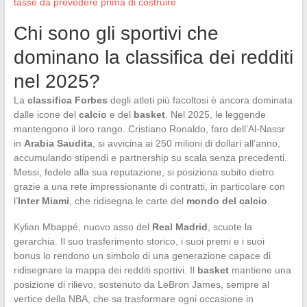
tasse da prevedere prima di costruire
Chi sono gli sportivi che
dominano la classifica dei redditi
nel 2025?
La
classifica Forbes
degli atleti più facoltosi è ancora dominata
dalle icone del
calcio
e del
basket
. Nel 2025, le leggende
mantengono il loro rango. Cristiano Ronaldo, faro dell’Al-Nassr
in
Arabia Saudita
, si avvicina ai 250 milioni di dollari all’anno,
accumulando stipendi e partnership su scala senza precedenti.
Messi, fedele alla sua reputazione, si posiziona subito dietro
grazie a una rete impressionante di contratti, in particolare con
l’
Inter Miami
, che ridisegna le carte del
mondo del calcio
.
Kylian Mbappé, nuovo asso del
Real Madrid
, scuote la
gerarchia. Il suo trasferimento storico, i suoi premi e i suoi
bonus lo rendono un simbolo di una generazione capace di
ridisegnare la mappa dei redditi sportivi. Il
basket
mantiene una
posizione di rilievo, sostenuto da LeBron James, sempre al
vertice della NBA, che sa trasformare ogni occasione in