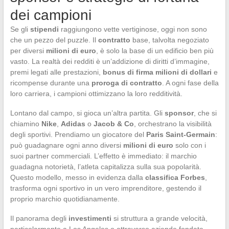
dei campioni
Se gli
stipendi
raggiungono vette vertiginose, oggi non sono
che un pezzo del puzzle. Il
contratto
base, talvolta negoziato
per diversi
milioni di euro
, è solo la base di un edificio ben più
vasto. La realtà dei redditi è un’addizione di diritti d’immagine,
premi legati alle prestazioni,
bonus di firma milioni di dollari
e
ricompense durante una
proroga di contratto
. A ogni fase della
loro carriera, i campioni ottimizzano la loro redditività.
Lontano dal campo, si gioca un’altra partita. Gli
sponsor
, che si
chiamino
Nike
,
Adidas
o
Jacob & Co
, orchestrano la visibilità
degli sportivi. Prendiamo un giocatore del
Paris Saint-Germain
:
può guadagnare ogni anno diversi
milioni di euro
solo con i
suoi partner commerciali. L’effetto è immediato: il marchio
guadagna notorietà, l’atleta capitalizza sulla sua popolarità.
Questo modello, messo in evidenza dalla
classifica Forbes
,
trasforma ogni sportivo in un vero imprenditore, gestendo il
proprio marchio quotidianamente.
Il panorama degli
investimenti
si struttura a grande velocità,