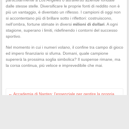
particolarmente a Los Angeles o attraverso aziende fondate
dalle stesse stelle. Diversificare le proprie fonti di reddito non è
più un vantaggio, è diventato un riflesso. I campioni di oggi non
si accontentano più di brillare sotto i riflettori: costruiscono,
nell’ombra, fortune stimate in diversi
milioni di dollari
. A ogni
stagione, superano i limiti, ridefinendo i contorni del successo
sportivo.
Nel momento in cui i numeri volano, il confine tra campo di gioco
ed impero finanziario si sfuma. Domani, quale campione
supererà la prossima soglia simbolica? Il suspense rimane, ma
la corsa continua, più veloce e imprevedibile che mai.
←
Accademia di Nantes: l’essenziale per gestire la propria
email professionale
Un’esplorazione delle varietà di prodotti a base di cannabis:
oltre all’olio di CBD classico
→