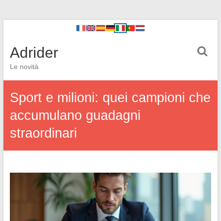
Adrider
Le novità
Sport e milioni: quei campioni che
accumulano guadagni
straordinari