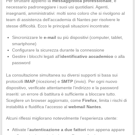
Per sfruttare appieno la
messaggistica professionale
, è
necessario padroneggiare i suoi usi quotidiani. Agenti,
insegnanti, amministrativi: molti sono coloro che si rivolgono al
team di assistenza dell’accademia di Nantes per risolvere le
stesse difficoltà. Ecco le principali situazioni incontrate:
Sincronizzare le
e-mail
su più dispositivi (computer, tablet,
smartphone)
Configurare la sicurezza durante la connessione
Gestire i blocchi legati all’
identificativo accademico
o alla
password
La consultazione simultanea su diversi supporti si basa sui
protocolli
IMAP
(ricezione) e
SMTP
(invio). Per ogni nuovo
dispositivo, verificate attentamente l’indirizzo e la password
inseriti: un errore di battitura è sufficiente a bloccare tutto.
Scegliere un browser aggiornato, come
Firefox
, limita i rischi di
instabilità e fluidifica l’accesso al
webmail Nantes
.
Alcuni riflessi migliorano notevolmente l’esperienza utente:
Attivate l’
autenticazione a due fattori
non appena appare