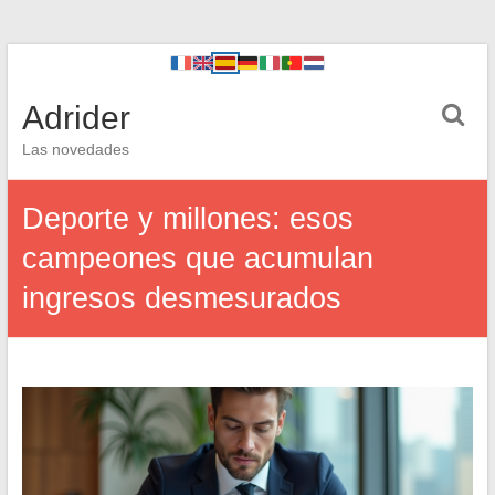
Adrider
Las novedades
Deporte y millones: esos
campeones que acumulan
ingresos desmesurados