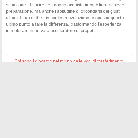
situazione. Riuscire nel proprio acquisto immobiliare richiede
preparazione, ma anche l’abitudine di circondarsi dei giusti
alleati. In un settore in continua evoluzione, è spesso questo
ultimo punto a fare la differenza, trasformando l’esperienza
immobiliare in un vero acceleratore di progetti.
←
Chi sono i giocatori nel mirino delle voci di trasferimento
all’ASM Rugby?
Perché scegliere un’auto elettrica per i vostri spostamenti
quotidiani nel 2024?
→
Search