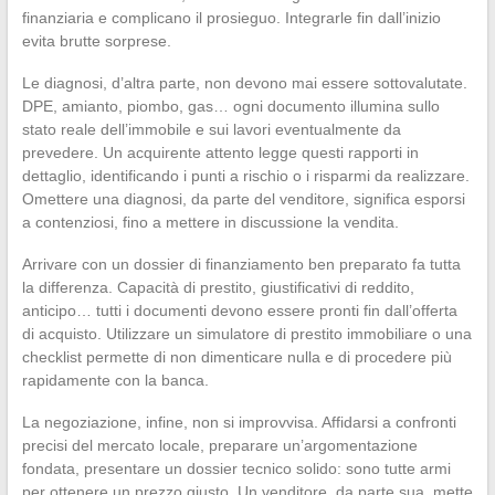
finanziaria e complicano il prosieguo. Integrarle fin dall’inizio
evita brutte sorprese.
Le diagnosi, d’altra parte, non devono mai essere sottovalutate.
DPE, amianto, piombo, gas… ogni documento illumina sullo
stato reale dell’immobile e sui lavori eventualmente da
prevedere. Un acquirente attento legge questi rapporti in
dettaglio, identificando i punti a rischio o i risparmi da realizzare.
Omettere una diagnosi, da parte del venditore, significa esporsi
a contenziosi, fino a mettere in discussione la vendita.
Arrivare con un dossier di finanziamento ben preparato fa tutta
la differenza. Capacità di prestito, giustificativi di reddito,
anticipo… tutti i documenti devono essere pronti fin dall’offerta
di acquisto. Utilizzare un simulatore di prestito immobiliare o una
checklist permette di non dimenticare nulla e di procedere più
rapidamente con la banca.
La negoziazione, infine, non si improvvisa. Affidarsi a confronti
precisi del mercato locale, preparare un’argomentazione
fondata, presentare un dossier tecnico solido: sono tutte armi
per ottenere un prezzo giusto. Un venditore, da parte sua, mette