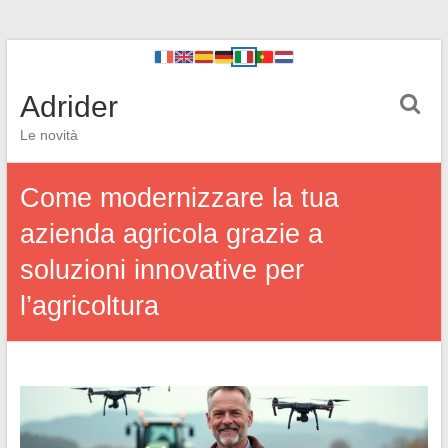
Adrider
Le novità
Come modernizzare la tua
azienda agricola grazie a
soluzioni innovative per
l’agricoltura