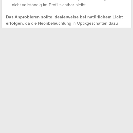
nicht vollständig im Profil sichtbar bleibt
Das Anprobieren sollte idealerweise bei natürlichem Licht
erfolgen
, da die Neonbeleuchtung in Optikgeschäften dazu
neigt, die Hauttöne zu vereinheitlichen und die Augenringe
vorübergehend zu verbergen, was das Urteil verfälscht.
Fassungen, die gleichzeitig alle vier Kriterien erfüllen, sind in
den Einstiegsmodellen selten. Es ist besser, das Budget auf ein
Paar zu konzentrieren, das jeden Punkt erfüllt, als zwischen
mehreren teilweise passenden Fassungen zu wechseln. Der
Blick wirkt erholt, wenn die Fassung mit der Gesichtsstruktur
arbeitet, anstatt einfach darauf zu sitzen.
←
So erhalten Sie die besten Zinssätze für
Renovierungskredite im Jahr 2025: Tipps und Tricks
Abgelaufene Speckwürfel: Unfehlbare Tipps zur Erkennung
von Anzeichen schlechter Lagerung
→