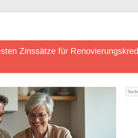
esten Zinssätze für Renovierungskred