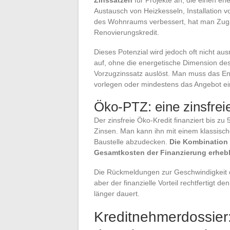
Zinssätzen
für Projekte an, die einen en
Austausch von Heizkesseln, Installation v
des Wohnraums verbessert, hat man Zuga
Renovierungskredit.
Dieses Potenzial wird jedoch oft nicht aus
auf, ohne die energetische Dimension de
Vorzugzinssatz auslöst. Man muss das En
vorlegen oder mindestens das Angebot 
Öko-PTZ: eine zinsfre
Der zinsfreie Öko-Kredit finanziert bis z
Zinsen. Man kann ihn mit einem klassisc
Baustelle abzudecken.
Die Kombination
Gesamtkosten der Finanzierung erhebl
Die Rückmeldungen zur Geschwindigkeit 
aber der finanzielle Vorteil rechtfertigt
länger dauert.
Kreditnehmerdossier: 