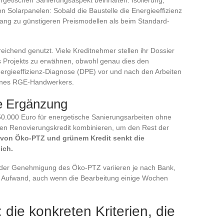
ergetischen Sanierungsaspekt beinhalten. Isolierung,
on Solarpanelen: Sobald die Baustelle die Energieeffizienz
ng zu günstigeren Preismodellen als beim Standard-
reichend genutzt. Viele Kreditnehmer stellen ihr Dossier
s Projekts zu erwähnen, obwohl genau dies den
ergieeffizienz-Diagnose (DPE) vor und nach den Arbeiten
eines RGE-Handwerkers.
ie Ergänzung
u 50.000 Euro für energetische Sanierungsarbeiten ohne
hen Renovierungskredit kombinieren, um den Rest der
 von Öko-PTZ und grünem Kredit senkt die
ich.
der Genehmigung des Öko-PTZ variieren je nach Bank,
 den Aufwand, auch wenn die Bearbeitung einige Wochen
die konkreten Kriterien, die