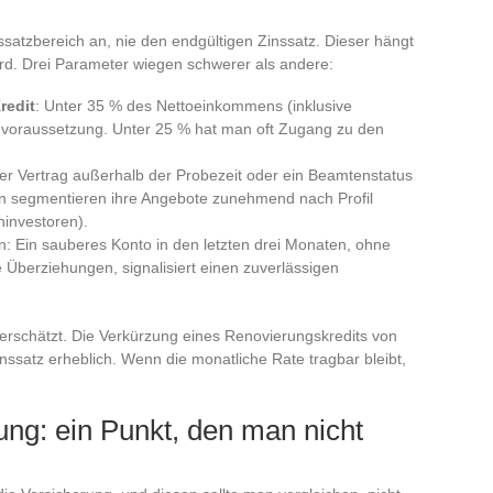
ssatzbereich an, nie den endgültigen Zinssatz. Dieser hängt
ird. Drei Parameter wiegen schwerer als andere:
redit
: Unter 35 % des Nettoeinkommens (inklusive
ndvoraussetzung. Unter 25 % hat man oft Zugang zu den
teter Vertrag außerhalb der Probezeit oder ein Beamtenstatus
ken segmentieren ihre Angebote zunehmend nach Profil
investoren).
n: Ein sauberes Konto in den letzten drei Monaten, ohne
 Überziehungen, signalisiert einen zuverlässigen
terschätzt. Die Verkürzung eines Renovierungskredits von
ssatz erheblich. Wenn die monatliche Rate tragbar bleibt,
ng: ein Punkt, den man nicht