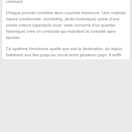
cohérent.
Chaque journée combine deux couches maximum. Une matinée
nature (randonnée, snorkeling, jardin botanique) suivie d’une
soirée culture (spectacle local, visite nocturne d’un quartier
historique) crée un contraste qui maintient la curiosité sans
épuiser.
Ce système fonctionne quelle que soit la destination, du séjour
balnéaire aux îles jusqu’au circuit entre plusieurs pays. Il suffit
de cartographier les couches disponibles localement et de les
distribuer sur la durée du voyage, en gardant au moins un jour
sans activité planifiée par semaine de séjour.
Le voyage réussi n’est pas celui qui remplit chaque créneau
horaire. C’est celui où chaque activité choisie renforce les
autres, où les temps morts deviennent des temps forts
imprévus, et où le voyageur rentre avec trois souvenirs nets
plutôt que trente photos floues.