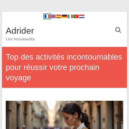
Adrider
Les nouveautés
Top des activités incontournables
pour réussir votre prochain
voyage