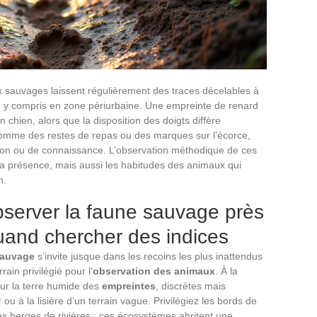
 sauvages laissent régulièrement des traces décelables à
, y compris en zone périurbaine. Une empreinte de renard
 chien, alors que la disposition des doigts diffère
comme des restes de repas ou des marques sur l’écorce,
tion ou de connaissance. L’observation méthodique de ces
la présence, mais aussi les habitudes des animaux qui
n.
bserver la faune sauvage près
quand chercher des indices
sauvage
s’invite jusque dans les recoins les plus inattendus
rain privilégié pour l’
observation des animaux
. À la
sur la terre humide des
empreintes
, discrètes mais
 ou à la lisière d’un terrain vague. Privilégiez les bords de
u les berges de rivières : ces écosystèmes abritent une