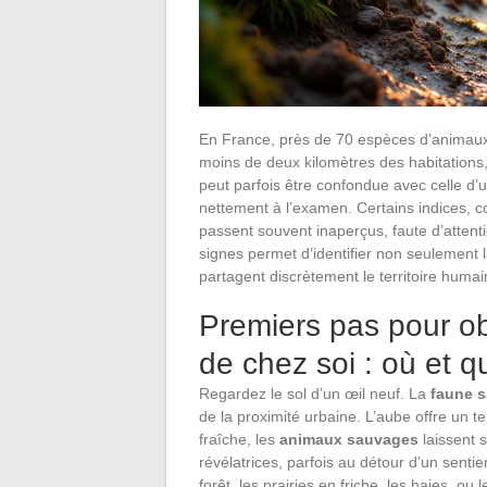
En France, près de 70 espèces d’animaux
moins de deux kilomètres des habitations
peut parfois être confondue avec celle d’un
nettement à l’examen. Certains indices, 
passent souvent inaperçus, faute d’atten
signes permet d’identifier non seulement 
partagent discrètement le territoire humai
Premiers pas pour o
de chez soi : où et 
Regardez le sol d’un œil neuf. La
faune 
de la proximité urbaine. L’aube offre un ter
fraîche, les
animaux sauvages
laissent 
révélatrices, parfois au détour d’un sentier
forêt, les prairies en friche, les haies, o