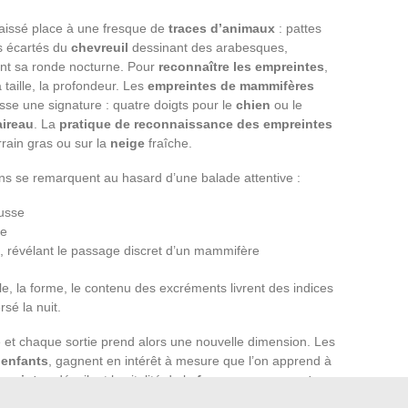
 laissé place à une fresque de
traces d’animaux
: pattes
ts écartés du
chevreuil
dessinant des arabesques,
t sa ronde nocturne. Pour
reconnaître les empreintes
,
 taille, la profondeur. Les
empreintes de mammifères
sse une signature : quatre doigts pour le
chien
ou le
aireau
. La
pratique de reconnaissance des empreintes
errain gras ou sur la
neige
fraîche.
ains se remarquent au hasard d’une balade attentive :
usse
re
, révélant le passage discret d’un mammifère
lle, la forme, le contenu des excréments livrent des indices
rsé la nuit.
e et chaque sortie prend alors une nouvelle dimension. Les
s
enfants
, gagnent en intérêt à mesure que l’on apprend à
mpreintes
dévoilent la vitalité de la
faune sauvage autour
ice à un comportement, à une histoire, à une saison. Les