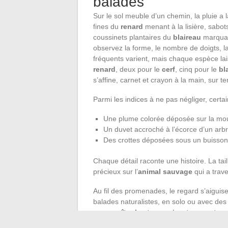
balades
Sur le sol meuble d’un chemin, la pluie a
fines du
renard
menant à la lisière, sabo
coussinets plantaires du
blaireau
marquan
observez la forme, le nombre de doigts, la
fréquents varient, mais chaque espèce lai
renard
, deux pour le
cerf
, cinq pour le
bl
s’affine, carnet et crayon à la main, sur t
Parmi les indices à ne pas négliger, cert
Une plume colorée déposée sur la mo
Un duvet accroché à l’écorce d’un arb
Des crottes déposées sous un buisson
Chaque détail raconte une histoire. La tai
précieux sur l’
animal sauvage
qui a trave
Au fil des promenades, le regard s’aiguis
balades naturalistes, en solo ou avec de
reconnaître les traces
. Les
traces et e
de chez soi
, invitant à relier chaque ind