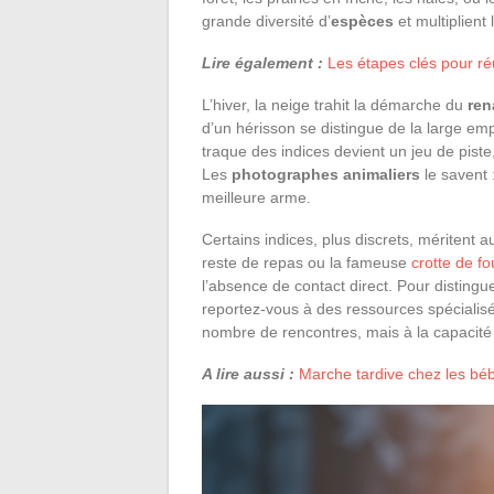
grande diversité d’
espèces
et multiplient
Lire également :
Les étapes clés pour réu
L’hiver, la neige trahit la démarche du
ren
d’un hérisson se distingue de la large emp
traque des indices devient un jeu de piste,
Les
photographes animaliers
le savent :
meilleure arme.
Certains indices, plus discrets, méritent a
reste de repas ou la fameuse
crotte de fo
l’absence de contact direct. Pour distingu
reportez-vous à des ressources spécialis
nombre de rencontres, mais à la capacité d
A lire aussi :
Marche tardive chez les bébé