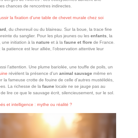
 les chances de rencontres indirectes.
ssir la fixation d’une table de chevet murale chez soi
ard
, du chevreuil ou du blaireau. Sur la boue, la trace fine
reinte du sanglier. Pour les plus jeunes ou les
enfants
, la
 une initiation à la
nature
et à la
faune et flore
de France.
 la patience est leur alliée, l’observation attentive leur
ussi l’attention. Une plume bariolée, une touffe de poils, un
uine
révèlent la présence d’un
animal sauvage
même en
er la fameuse crotte de fouine de celle d’autres mustélidés,
ées. La richesse de la
faune
locale ne se jauge pas au
e lire ce que le sauvage écrit, silencieusement, sur le sol.
s et intelligence : mythe ou réalité ?