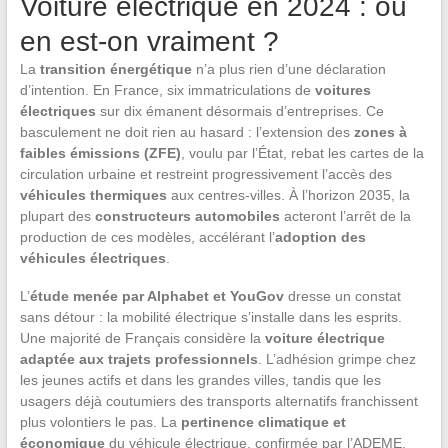
Voiture électrique en 2024 : où
en est-on vraiment ?
La
transition énergétique
n’a plus rien d’une déclaration
d’intention. En France, six immatriculations de
voitures
électriques
sur dix émanent désormais d’entreprises. Ce
basculement ne doit rien au hasard : l’extension des
zones à
faibles émissions (ZFE)
, voulu par l’État, rebat les cartes de la
circulation urbaine et restreint progressivement l’accès des
véhicules thermiques
aux centres-villes. À l’horizon 2035, la
plupart des
constructeurs automobiles
acteront l’arrêt de la
production de ces modèles, accélérant l’
adoption des
véhicules électriques
.
L’
étude menée par Alphabet et YouGov
dresse un constat
sans détour : la mobilité électrique s’installe dans les esprits.
Une majorité de Français considère la
voiture électrique
adaptée aux trajets professionnels
. L’adhésion grimpe chez
les jeunes actifs et dans les grandes villes, tandis que les
usagers déjà coutumiers des transports alternatifs franchissent
plus volontiers le pas. La
pertinence climatique et
économique
du véhicule électrique, confirmée par l’ADEME,