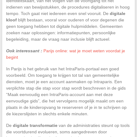
identiteitskaart, van het volgen van de voortgang tot het
indienen van bewijsstukken, de procedures digitaliseren in hoog
tempo. Toch gaat niet iedereen even snel vooruit. De
digitale
kloof
blijft bestaan, vooral voor ouderen of voor degenen die
geen toegang hebben tot digitale hulpmiddelen. Gemeenten
zoeken naar oplossingen: informatiepunten, persoonlijke
begeleiding, maar de vraag naar inclusie blijft actueel.
Ook interessant :
Parijs online: wat je moet weten voordat je
begint
In Parijs is het gebruik van het IntraParis-portaal een goed
voorbeeld. Om toegang te krijgen tot tal van gemeentelijke
diensten, moet je een account aanmaken op Intraparis. Een
verplichte stap die stap voor stap wordt beschreven in de gids
“Maak eenvoudig een IntraParis-account aan met deze
eenvoudige gids”, die het vervolgens mogelijk maakt om een
plaats in de kinderopvang te reserveren of je in te schrijven op
de kiezerslijsten in slechts enkele minuten.
De
digitale transformatie
van de administraties steunt op tools
die voortdurend evolueren, soms aangedreven door