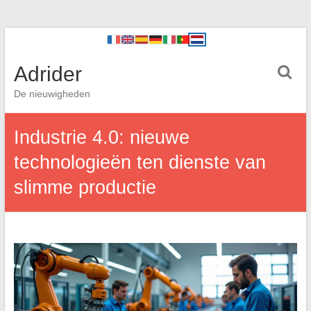
Adrider
De nieuwigheden
Industrie 4.0: nieuwe
technologieën ten dienste van
slimme productie