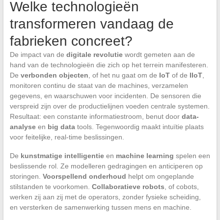
Welke technologieën
transformeren vandaag de
fabrieken concreet?
De impact van de
digitale revolutie
wordt gemeten aan de
hand van de technologieën die zich op het terrein manifesteren.
De
verbonden objecten
, of het nu gaat om de
IoT
of de
IIoT
,
monitoren continu de staat van de machines, verzamelen
gegevens, en waarschuwen voor incidenten. De sensoren die
verspreid zijn over de productielijnen voeden centrale systemen.
Resultaat: een constante informatiestroom, benut door
data-
analyse
en
big data
tools. Tegenwoordig maakt intuïtie plaats
voor feitelijke, real-time beslissingen.
De
kunstmatige intelligentie
en
machine learning
spelen een
beslissende rol. Ze modelleren gedragingen en anticiperen op
storingen.
Voorspellend onderhoud
helpt om ongeplande
stilstanden te voorkomen.
Collaboratieve robots
, of cobots,
werken zij aan zij met de operators, zonder fysieke scheiding,
en versterken de samenwerking tussen mens en machine.