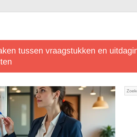
aken tussen vraagstukken en uitdagi
cten