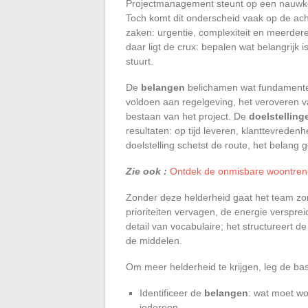
Projectmanagement steunt op een nauwkeu
Toch komt dit onderscheid vaak op de ach
zaken: urgentie, complexiteit en meerder
daar ligt de crux: bepalen wat belangrijk 
stuurt.
De
belangen
belichamen wat fundamenteel
voldoen aan regelgeving, het veroveren v
bestaan van het project. De
doelstelling
resultaten: op tijd leveren, klanttevreden
doelstelling schetst de route, het belang 
Zie ook :
Ontdek de onmisbare woontrends
Zonder deze helderheid gaat het team zon
prioriteiten vervagen, de energie versprei
detail van vocabulaire; het structureert de 
de middelen.
Om meer helderheid te krijgen, leg de bas
Identificeer de
belangen
: wat moet wo
iedereen.