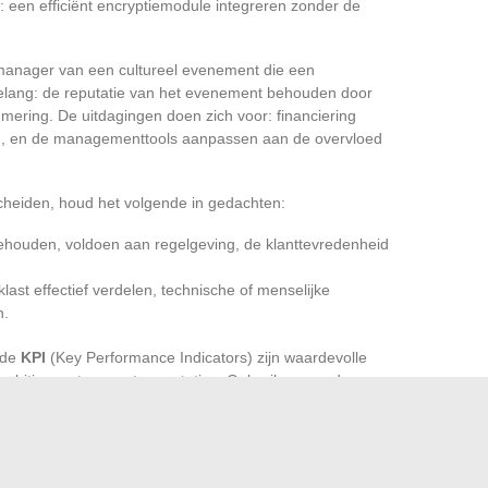
: een efficiënt encryptiemodule integreren zonder de
manager van een cultureel evenement die een
le belang: de reputatie van het evenement behouden door
ring. De uitdagingen doen zich voor: financiering
ren, en de managementtools aanpassen aan de overvloed
heiden, houd het volgende in gedachten:
ehouden, voldoen aan regelgeving, de klanttevredenheid
last effectief verdelen, technische of menselijke
n.
 de
KPI
(Key Performance Indicators) zijn waardevolle
mbities met concrete prestaties. Gebruik ze om de
n doelstellingen te sturen, en pas uw aanpak in real-time
rheid te zien in deze termen die het team dat vooruitgang