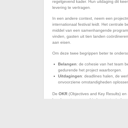
regelgevend kader. Hun uitdaging dit keer
levering te vertragen.
In een andere context, neem een project
internationaal festival leidt. Het centra
middel van een samenhangende programme
vinden, gasten uit tien landen coördine
aan eisen.
Om deze twee begrippen beter te ondersc
Belangen
: de cohesie van het team b
gedurende het project waarborgen.
Uitdagingen
: deadlines halen, de werk
onvoorziene omstandigheden oplosse
De
OKR
(Objectives and Key Results) en
bondgenoten: ze verbinden strategische a
overgang van belangen naar uitdagingen e
aan in projectmanagement.
Uiteindelijk is het de capaciteit om helde