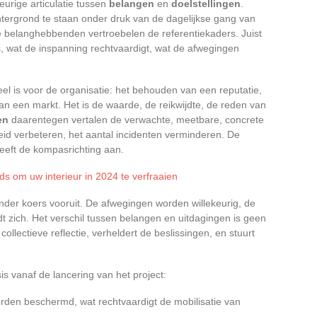
rige articulatie tussen
belangen
en
doelstellingen
.
tergrond te staan onder druk van de dagelijkse gang van
e belanghebbenden vertroebelen de referentiekaders. Juist
is, wat de inspanning rechtvaardigt, wat de afwegingen
 is voor de organisatie: het behouden van een reputatie,
an een markt. Het is de waarde, de reikwijdte, de reden van
en
daarentegen vertalen de verwachte, meetbare, concrete
heid verbeteren, het aantal incidenten verminderen. De
geeft de kompasrichting aan.
 om uw interieur in 2024 te verfraaien
der koers vooruit. De afwegingen worden willekeurig, de
dt zich. Het verschil tussen belangen en uitdagingen is geen
collectieve reflectie, verheldert de beslissingen, en stuurt
is vanaf de lancering van het project:
rden beschermd, wat rechtvaardigt de mobilisatie van