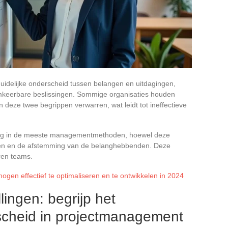
duidelijke onderscheid tussen belangen en uitdagingen,
omkeerbare beslissingen. Sommige organisaties houden
en deze twee begrippen verwarren, wat leidt tot ineffectieve
vaag in de meeste managementmethoden, hoewel deze
ieven en de afstemming van de belanghebbenden. Deze
aren teams.
ogen effectief te optimaliseren en te ontwikkelen in 2024
ingen: begrijp het
cheid in projectmanagement