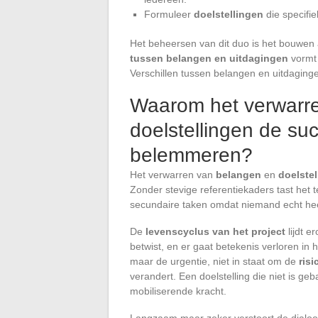
Formuleer
doelstellingen
die specifi
Het beheersen van dit duo is het bouwen aa
tussen belangen en uitdagingen
vormt 
Verschillen tussen belangen en uitdaging
Waarom het verwarr
doelstellingen de su
belemmeren?
Het verwarren van
belangen
en
doelstel
Zonder stevige referentiekaders tast het 
secundaire taken omdat niemand echt heeft
De
levenscyclus van het project
lijdt e
betwist, en er gaat betekenis verloren in
maar de urgentie, niet in staat om de
risi
verandert. Een doelstelling die niet is ge
mobiliserende kracht.
Langzaam maar zeker verstoort de dialoog