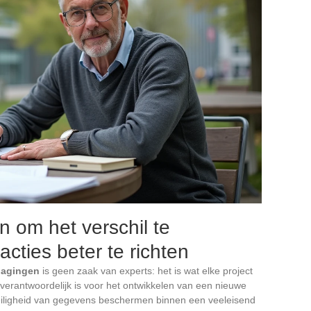
 om het verschil te
acties beter te richten
dagingen
is geen zaak van experts: het is wat elke project
t verantwoordelijk is voor het ontwikkelen van een nieuwe
ligheid van gegevens beschermen binnen een veeleisend