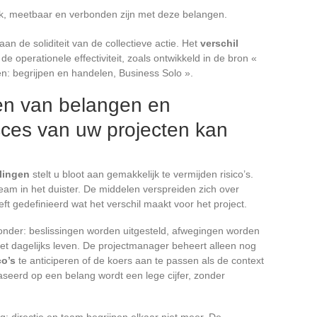
ek, meetbaar en verbonden zijn met deze belangen.
n de soliditeit van de collectieve actie. Het
verschil
de operationele effectiviteit, zoals ontwikkeld in de bron «
en: begrijpen en handelen, Business Solo ».
en van belangen en
cces van uw projecten kan
lingen
stelt u bloot aan gemakkelijk te vermijden risico’s.
team in het duister. De middelen verspreiden zich over
 gedefinieerd wat het verschil maakt voor het project.
ronder: beslissingen worden uitgesteld, afwegingen worden
 het dagelijks leven. De projectmanager beheert alleen nog
co’s
te anticiperen of de koers aan te passen als de context
baseerd op een belang wordt een lege cijfer, zonder
: directie en team begrijpen elkaar niet meer. De