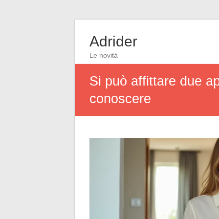
Adrider
Le novità
Si può affittare due
conoscere