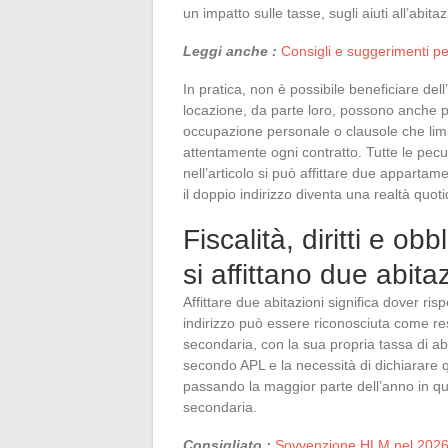
un impatto sulle tasse, sugli aiuti all’abita
Leggi anche :
Consigli e suggerimenti per
In pratica, non è possibile beneficiare de
locazione, da parte loro, possono anche p
occupazione personale o clausole che lim
attentamente ogni contratto. Tutte le pecul
nell’articolo si può affittare due appartam
il doppio indirizzo diventa una realtà quoti
Fiscalità, diritti e o
si affittano due abita
Affittare due abitazioni significa dover ris
indirizzo può essere riconosciuta come re
secondaria, con la sua propria tassa di ab
secondo APL e la necessità di dichiarare 
passando la maggior parte dell’anno in q
secondaria.
Consigliato :
Sovvenzione HLM nel 2026: q