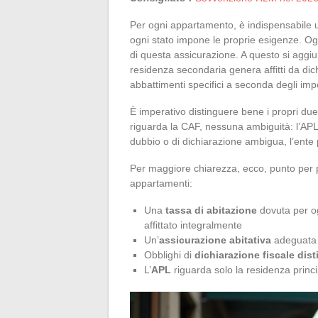
Per ogni appartamento, è indispensabile 
ogni stato impone le proprie esigenze. Og
di questa assicurazione. A questo si aggiun
residenza secondaria genera affitti da dic
abbattimenti specifici a seconda degli impo
È imperativo distinguere bene i propri due
riguarda la CAF, nessuna ambiguità: l’APL v
dubbio o di dichiarazione ambigua, l’ente
Per maggiore chiarezza, ecco, punto per 
appartamenti:
Una
tassa di abitazione
dovuta per og
affittato integralmente
Un’
assicurazione abitativa
adeguata p
Obblighi di
dichiarazione fiscale dist
L’
APL
riguarda solo la residenza princ