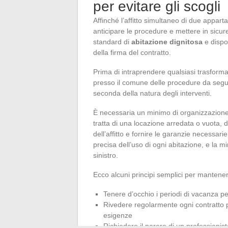
per evitare gli scogli
Affinché l’affitto simultaneo di due appa
anticipare le procedure e mettere in sicur
standard di
abitazione dignitosa
e disp
della firma del contratto.
Prima di intraprendere qualsiasi trasforma
presso il comune delle procedure da segui
seconda della natura degli interventi.
È necessaria un minimo di organizzazione: 
tratta di una locazione arredata o vuota, 
dell’affitto e fornire le garanzie necessa
precisa dell’uso di ogni abitazione, e la 
sinistro.
Ecco alcuni principi semplici per mantenere
Tenere d’occhio i periodi di vacanza per
Rivedere regolarmente ogni contratto pe
esigenze
Richiedere il parere di un professioni