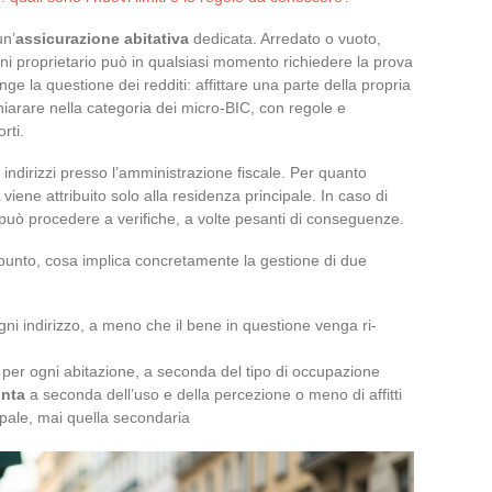
un’
assicurazione abitativa
dedicata. Arredato o vuoto,
ni proprietario può in qualsiasi momento richiedere la prova
ge la questione dei redditi: affittare una parte della propria
hiarare nella categoria dei micro-BIC, con regole e
rti.
 indirizzi presso l’amministrazione fiscale. Per quanto
iene attribuito solo alla residenza principale. In caso di
 può procedere a verifiche, a volte pesanti di conseguenze.
punto, cosa implica concretamente la gestione di due
ni indirizzo, a meno che il bene in questione venga ri-
er ogni abitazione, a seconda del tipo di occupazione
inta
a seconda dell’uso e della percezione o meno di affitti
ipale, mai quella secondaria