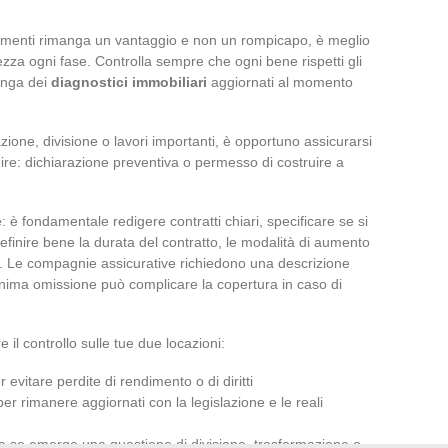
rtamenti rimanga un vantaggio e non un rompicapo, è meglio
ezza ogni fase. Controlla sempre che ogni bene rispetti gli
onga dei
diagnostici immobiliari
aggiornati al momento
zione, divisione o lavori importanti, è opportuno assicurarsi
re: dichiarazione preventiva o permesso di costruire a
è fondamentale redigere contratti chiari, specificare se si
definire bene la durata del contratto, le modalità di aumento
rie. Le compagnie assicurative richiedono una descrizione
minima omissione può complicare la copertura in caso di
 il controllo sulle tue due locazioni:
 evitare perdite di rendimento o di diritti
r rimanere aggiornati con la legislazione e le reali
sta se emerge una questione di divisione, trasformazione o