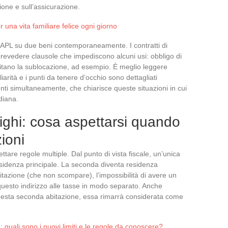
zione e sull’assicurazione.
 una vita familiare felice ogni giorno
ll’APL su due beni contemporaneamente. I contratti di
revedere clausole che impediscono alcuni usi: obbligo di
itano la sublocazione, ad esempio. È meglio leggere
iarità e i punti da tenere d’occhio sono dettagliati
enti simultaneamente, che chiarisce queste situazioni in cui
diana.
bblighi: cosa aspettarsi quando
zioni
pettare regole multiple. Dal punto di vista fiscale, un’unica
sidenza principale. La seconda diventa residenza
itazione (che non scompare), l’impossibilità di avere un
questo indirizzo alle tasse in modo separato. Anche
uesta seconda abitazione, essa rimarrà considerata come
uali sono i nuovi limiti e le regole da conoscere?