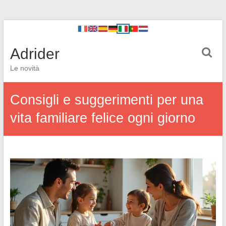
Adrider
Le novità
Consigli e suggerimenti per una
vita familiare felice ogni giorno