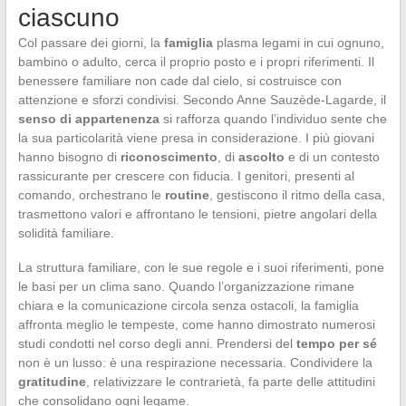
ciascuno
Col passare dei giorni, la
famiglia
plasma legami in cui ognuno,
bambino o adulto, cerca il proprio posto e i propri riferimenti. Il
benessere familiare non cade dal cielo, si costruisce con
attenzione e sforzi condivisi. Secondo Anne Sauzède-Lagarde, il
senso di appartenenza
si rafforza quando l’individuo sente che
la sua particolarità viene presa in considerazione. I più giovani
hanno bisogno di
riconoscimento
, di
ascolto
e di un contesto
rassicurante per crescere con fiducia. I genitori, presenti al
comando, orchestrano le
routine
, gestiscono il ritmo della casa,
trasmettono valori e affrontano le tensioni, pietre angolari della
solidità familiare.
La struttura familiare, con le sue regole e i suoi riferimenti, pone
le basi per un clima sano. Quando l’organizzazione rimane
chiara e la comunicazione circola senza ostacoli, la famiglia
affronta meglio le tempeste, come hanno dimostrato numerosi
studi condotti nel corso degli anni. Prendersi del
tempo per sé
non è un lusso: è una respirazione necessaria. Condividere la
gratitudine
, relativizzare le contrarietà, fa parte delle attitudini
che consolidano ogni legame.