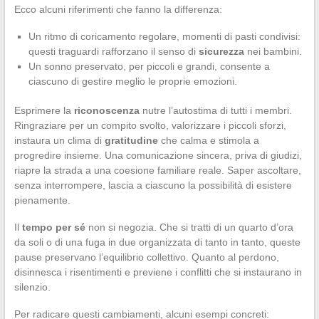
Ecco alcuni riferimenti che fanno la differenza:
Un ritmo di coricamento regolare, momenti di pasti condivisi:
questi traguardi rafforzano il senso di
sicurezza
nei bambini.
Un sonno preservato, per piccoli e grandi, consente a
ciascuno di gestire meglio le proprie emozioni.
Esprimere la
riconoscenza
nutre l’autostima di tutti i membri.
Ringraziare per un compito svolto, valorizzare i piccoli sforzi,
instaura un clima di
gratitudine
che calma e stimola a
progredire insieme. Una comunicazione sincera, priva di giudizi,
riapre la strada a una coesione familiare reale. Saper ascoltare,
senza interrompere, lascia a ciascuno la possibilità di esistere
pienamente.
Il
tempo per sé
non si negozia. Che si tratti di un quarto d’ora
da soli o di una fuga in due organizzata di tanto in tanto, queste
pause preservano l’equilibrio collettivo. Quanto al perdono,
disinnesca i risentimenti e previene i conflitti che si instaurano in
silenzio.
Per radicare questi cambiamenti, alcuni esempi concreti: