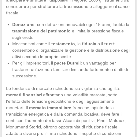
anticipare e sfruttare i dispositivi in vigore. Ecco gli strumenti da
considerare per strutturare la trasmissione e alleggerire il carico
fiscale:
Donazione
: con detrazioni rinnovabili ogni 15 anni, facilita la
trasmissione del patrimonio
e limita la pressione fiscale
sugli eredi.
Meccanismi come il
testamento
, la
fiducia
o il
trust
:
consentono di organizzare la gestione e la distribuzione degli
attivi secondo le proprie scelte.
Per gli imprenditori, il
pacte Dutreil
: un vantaggio per
trasferire un’azienda familiare limitando fortemente i diritti di
successione.
Le tendenze di mercato richiedono sia vigilanza che agilità. I
mercati finanziari
affrontano una volatilità marcata, sotto
l’effetto delle tensioni geopolitiche e degli aggiustamenti
monetari. Il
mercato immobiliare
francese, spinto dalla
transizione energetica e dalla domanda locativa, deve fare i
conti con l’aumento dei tassi. Alcuni dispositivi, Pinel, Malraux,
Monumenti Storici, offrono opportunità di riduzione fiscale,
adatte a diversi profili, ma richiedono il rispetto di condizioni