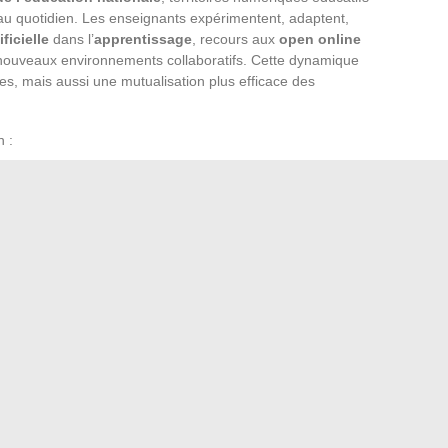
u quotidien. Les enseignants expérimentent, adaptent,
ificielle
dans l’
apprentissage
, recours aux
open online
nouveaux environnements collaboratifs. Cette dynamique
es, mais aussi une mutualisation plus efficace des
n :
ques certifiées
distance et du
learning
personnalisé
es technologies
a fusion ne se contente pas d’un changement d’outils. Elle
 revisite les pratiques pédagogiques numériques, et impose
manières d’enrichir leur enseignement. Face à la profusion
t le rapport à l’élève qui se redessine dans ce paysage en
omment suivre ses affectations et avancements en ligne
→