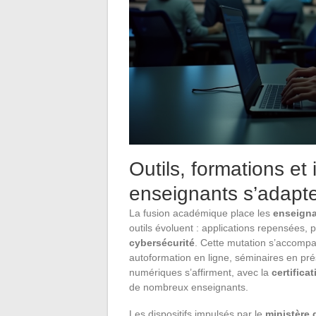
Outils, formations et
enseignants s’adapten
La fusion académique place les
enseign
outils évoluent : applications repensées,
cybersécurité
. Cette mutation s’accom
autoformation en ligne, séminaires en pré
numériques s’affirment, avec la
certificat
de nombreux enseignants.
Les dispositifs impulsés par le
ministère 