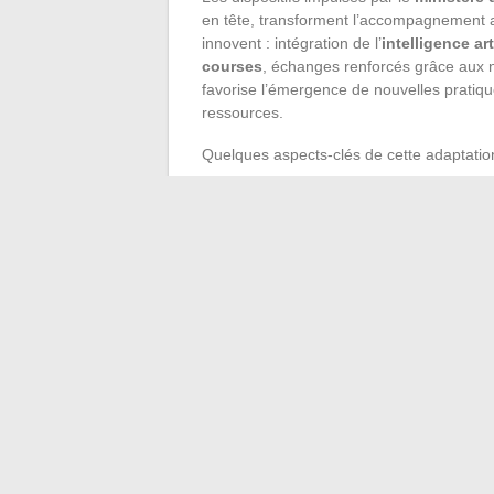
en tête, transforment l’accompagnement a
innovent : intégration de l’
intelligence art
courses
, échanges renforcés grâce aux 
favorise l’émergence de nouvelles pratiqu
ressources.
Quelques aspects-clés de cette adaptatio
Développement de compétences numéri
Expérimentation de l’enseignement à 
Adaptation permanente à l’évolution d
À Lyon et dans bien d’autres académies, l
pousse à repenser la formation continue,
aux enseignants de trouver de nouvelles 
des ressources et des solutions, c’est tou
mouvement.
Carrière enseignante : c