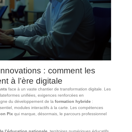
 innovations : comment les
t à l’ère digitale
ants
face à un vaste chantier de transformation digitale. Les
 plateformes unifiées, exigences renforcées en
pagne du développement de la
formation hybride
:
sentiel, modules interactifs à la carte. Les compétences
ion Pix
qui marque, désormais, le parcours professionnel
de l’éducation nationale
, territoires numériques éducatifs