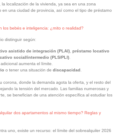
 la localización de la vivienda, ya sea en una zona
en una ciudad de provincia, así como el tipo de préstamo
 los bebés e inteligencia: ¿mito o realidad?
io distinguir según:
ivo asistido de integración (PLAI)
,
préstamo locativo
cativo social/intermedio (PLS/PLI)
.
adicional aumenta el límite.
rio
o tener una situación de
discapacidad
.
u corona, donde la demanda agota la oferta, y el resto del
 reflejando la tensión del mercado. Las familias numerosas y
te, se benefician de una atención específica al estudiar los
lquilar dos apartamentos al mismo tiempo? Reglas y
a uno, existe un recurso: el límite del sobrealquiler 2026