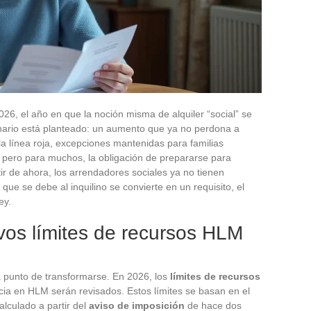
026, el año en que la noción misma de alquiler “social” se
enario está planteado: un aumento que ya no perdona a
a línea roja, excepciones mantenidas para familias
pero para muchos, la obligación de prepararse para
ir de ahora, los arrendadores sociales ya no tienen
que se debe al inquilino se convierte en un requisito, el
ey.
vos límites de recursos HLM
 punto de transformarse. En 2026, los
límites de recursos
ia en HLM serán revisados. Estos límites se basan en el
alculado a partir del
aviso de imposición
de hace dos