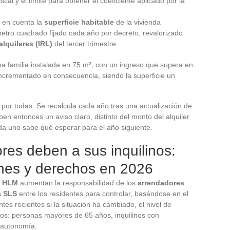
iscal y el límite para obtener el coeficiente aplicado por la
ne en cuenta la
superficie habitable
de la vivienda
tro cuadrado fijado cada año por decreto, revalorizado
alquileres (IRL)
del tercer trimestre.
 familia instalada en 75 m², con un ingreso que supera en
ncrementado en consecuencia, siendo la superficie un
por todas. Se recalcula cada año tras una actualización de
ben entonces un aviso claro, distinto del monto del alquiler
ada uno sabe qué esperar para el año siguiente.
res deben a sus inquilinos:
ones y derechos en 2026
r HLM
aumentan la responsabilidad de los
arrendadores
a SLS
entre los residentes para controlar, basándose en el
antes recientes si la situación ha cambiado, el nivel de
ntos: personas mayores de 65 años, inquilinos con
 autonomía.