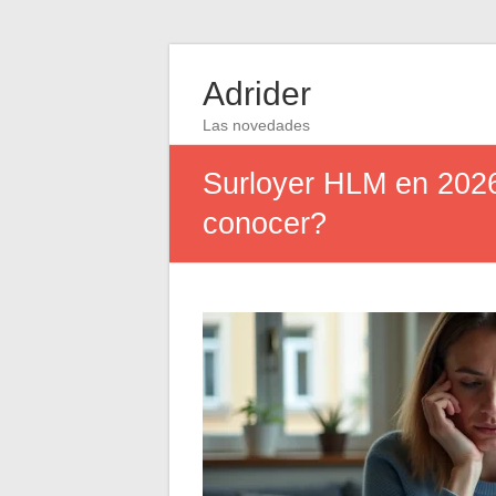
Adrider
Las novedades
Surloyer HLM en 2026
conocer?