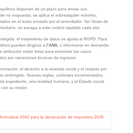
nquilinos disponen de un plazo para enviar sus
e no respuesta, se aplica el sobrealquiler máximo,
os en el aviso enviado por el arrendador. Ser titular de
prioritario, no escapa a este control repetido cada año.
protegida: el tratamiento de datos se ajusta al RGPD. Para
uilinos pueden dirigirse a
l’ANIL
o informarse en demande-
e atribución están listas para examinar los casos
dos por variaciones bruscas de ingresos.
formación, el derecho a la vivienda social y el respeto por
ás restringido. Nuevas reglas, controles incrementados,
da expediente, una realidad humana, y el Estado social
 con su misión.
 formulario 2042 para la declaración de impuestos 2026