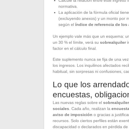
Calcule la relación entre este ingreso f
normativa.
La aplicación de la fórmula oficial tie
(excluyendo anexos) y un monto por me
según el
índice de referencia de los 
Un ejemplo vale más que un esquema: una
un 30 % el límite, verá su
sobrealquiler
i
factor en el cálculo final.
Este suplemento nunca se fija de una vez 
los ingresos. Los inquilinos afectados reci
habitual, sin sorpresas ni confusiones, c
Lo que los arrendado
encuestas, obligaci
Las nuevas reglas sobre el
sobrealquile
sociales
. Cada año, realizan la
encuest
aviso de imposición
o gracias a justific
recursos. Solo ciertos perfiles están exe
discapacidad o declarados en pérdida de