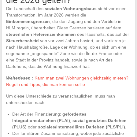
die 2026 gelten?
Die Landschaft des
sozialen Wohnungsbaus
steht vor einer
Transformation. Im Jahr 2026 werden die
Einkommensgrenzen
, die den Zugang und den Verbleib in
HLM regeln, überarbeitet. Diese Grenzen basieren auf dem
steuerlichen Referenzeinkommen
des Haushalts, das auf der
Steuerbescheid
von vor zwei Jahren basiert, und variieren je
nach Haushaltsgröße, Lage der Wohnung, ob es sich um eine
sogenannte „angespannte“ Zone wie die Île-de-France oder
eine Stadt in der Provinz handelt, sowie je nach Art des
Darlehens, das die Wohnung finanziert hat.
Weiterlesen :
Kann man zwei Wohnungen gleichzeitig mieten?
Regeln und Tipps, die man kennen sollte
Um diese Unterschiede zu veranschaulichen, muss man
unterscheiden nach:
Der Art der Finanzierung:
gefördertes
Integrationsdarlehen (PLAI)
,
sozial genutztes Darlehen
(PLUS)
oder
soziales/intermediäres Darlehen (PLS/PLI)
.
Der familiären Zusammensetzung, wobei jede zusätzliche