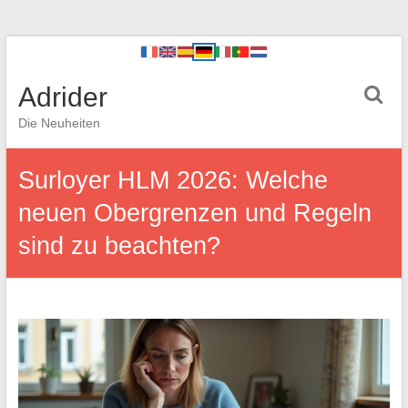
Adrider
Die Neuheiten
Surloyer HLM 2026: Welche
neuen Obergrenzen und Regeln
sind zu beachten?