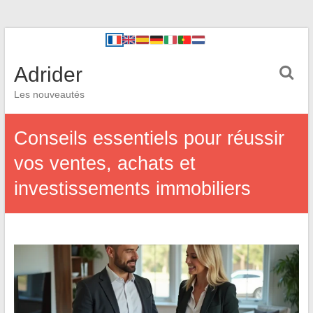
Adrider
Les nouveautés
Conseils essentiels pour réussir
vos ventes, achats et
investissements immobiliers