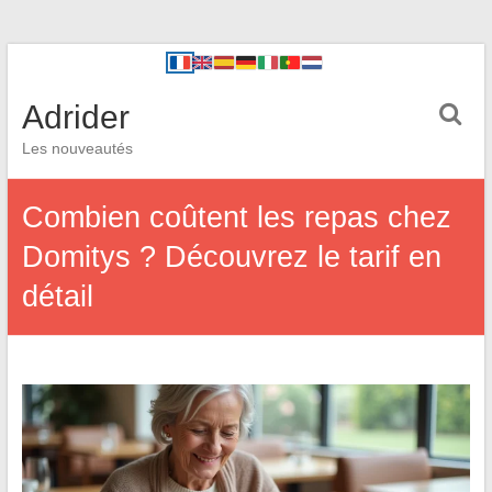
Adrider
Les nouveautés
Combien coûtent les repas chez
Domitys ? Découvrez le tarif en
détail