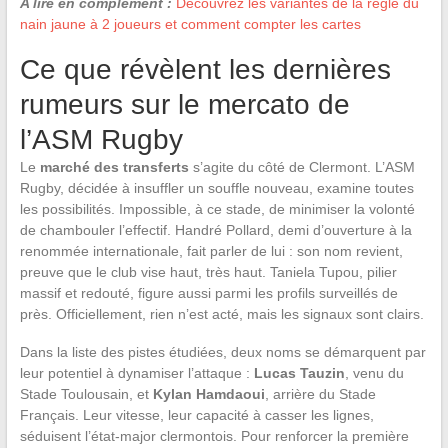
A lire en complément :
Découvrez les variantes de la règle du
nain jaune à 2 joueurs et comment compter les cartes
Ce que révèlent les dernières
rumeurs sur le mercato de
l’ASM Rugby
Le
marché des transferts
s’agite du côté de Clermont. L’ASM
Rugby, décidée à insuffler un souffle nouveau, examine toutes
les possibilités. Impossible, à ce stade, de minimiser la volonté
de chambouler l’effectif. Handré Pollard, demi d’ouverture à la
renommée internationale, fait parler de lui : son nom revient,
preuve que le club vise haut, très haut. Taniela Tupou, pilier
massif et redouté, figure aussi parmi les profils surveillés de
près. Officiellement, rien n’est acté, mais les signaux sont clairs.
Dans la liste des pistes étudiées, deux noms se démarquent par
leur potentiel à dynamiser l’attaque :
Lucas Tauzin
, venu du
Stade Toulousain, et
Kylan Hamdaoui
, arrière du Stade
Français. Leur vitesse, leur capacité à casser les lignes,
séduisent l’état-major clermontois. Pour renforcer la première