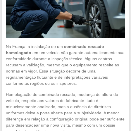
Na França, a instalação de um
combinado roscado
homologado
em um veículo não garante automaticamente sua
conformidade durante a inspeção técnica. Alguns centros
recusam a validação, mesmo que o equipamento respeite as
normas em vigor. Essa situação decorre de uma
regulamentação flutuante e de interpretações variáveis
conforme as regiões ou os inspetores.
Homologação do combinado roscado, mudança de altura do
veículo, respeito aos valores do fabricante: tudo é
minuciosamente analisado, mas a ausência de diretrizes
uniformes deixa a porta aberta para a subjetividade. A menor
diferença em relação à configuração original pode ser suficiente
para desencadear uma nova visita, mesmo com um dossiê