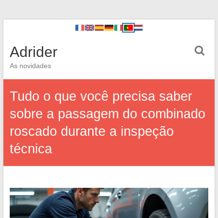
Adrider
As novidades
Tudo o que você precisa saber
sobre a passagem do combinado
roscado durante a inspeção
técnica