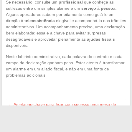
Se necessário, consulte um
profissional
que conheça as
sutilezas entre um simples alarme e um
serviço à pessoa
.
Alguns operadores sabem perfeitamente como guiá-lo em
direção à
teleassistência
elegível e acompanhá-lo nos trâmites
administrativos. Um acompanhamento preciso, uma declaração
bem elaborada: essa é a chave para evitar surpresas
desagradáveis e aproveitar plenamente as
ajudas fiscais
disponíveis.
Neste labirinto administrativo, cada palavra do contrato e cada
campo da declaração ganham peso. Estar atento é transformar
um alarme em um aliado fiscal, e não em uma fonte de
problemas adicionais.
←
As etapas-chave para fixar com sucesso uma mesa de
cabeceira de parede em casa
O guia definitivo para se manter atualizado nas tendências
high-tech e geek
→