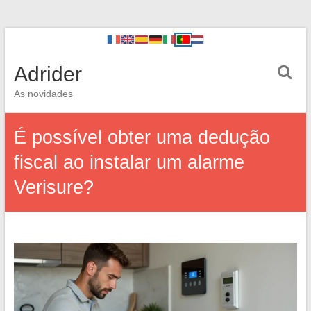
Adrider
As novidades
É possível obter uma dedução
fiscal ao instalar um alarme
Verisure?