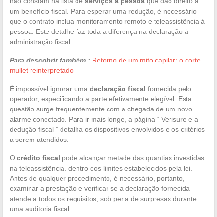
não constam na lista de
serviços à pessoa
que dão direito a
um benefício fiscal. Para esperar uma redução, é necessário
que o contrato inclua monitoramento remoto e teleassistência à
pessoa. Este detalhe faz toda a diferença na declaração à
administração fiscal.
Para descobrir também :
Retorno de um mito capilar: o corte
mullet reinterpretado
É impossível ignorar uma
declaração fiscal
fornecida pelo
operador, especificando a parte efetivamente elegível. Esta
questão surge frequentemente com a chegada de um novo
alarme conectado. Para ir mais longe, a página “ Verisure e a
dedução fiscal ” detalha os dispositivos envolvidos e os critérios
a serem atendidos.
O
crédito fiscal
pode alcançar metade das quantias investidas
na teleassistência, dentro dos limites estabelecidos pela lei.
Antes de qualquer procedimento, é necessário, portanto,
examinar a prestação e verificar se a declaração fornecida
atende a todos os requisitos, sob pena de surpresas durante
uma auditoria fiscal.