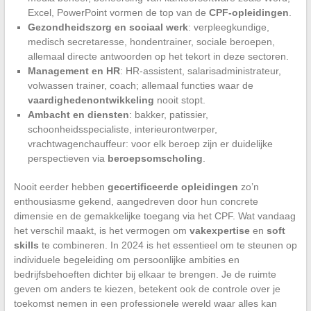
Excel, PowerPoint vormen de top van de
CPF-opleidingen
.
Gezondheidszorg en sociaal werk
: verpleegkundige,
medisch secretaresse, hondentrainer, sociale beroepen,
allemaal directe antwoorden op het tekort in deze sectoren.
Management en HR
: HR-assistent, salarisadministrateur,
volwassen trainer, coach; allemaal functies waar de
vaardighedenontwikkeling
nooit stopt.
Ambacht en diensten
: bakker, patissier,
schoonheidsspecialiste, interieurontwerper,
vrachtwagenchauffeur: voor elk beroep zijn er duidelijke
perspectieven via
beroepsomscholing
.
Nooit eerder hebben
gecertificeerde opleidingen
zo’n
enthousiasme gekend, aangedreven door hun concrete
dimensie en de gemakkelijke toegang via het CPF. Wat vandaag
het verschil maakt, is het vermogen om
vakexpertise
en
soft
skills
te combineren. In 2024 is het essentieel om te steunen op
individuele begeleiding om persoonlijke ambities en
bedrijfsbehoeften dichter bij elkaar te brengen. Je de ruimte
geven om anders te kiezen, betekent ook de controle over je
toekomst nemen in een professionele wereld waar alles kan