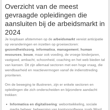
Overzicht van de meest
gevraagde opleidingen die
aansluiten bij de arbeidsmarkt in
2024
Je loopbaan afstemmen op de
arbeidsmarkt
vereist anticipatie
op veranderingen en inzetten op groeisectoren:
gezondheidszorg
,
informatica
,
management
,
human
resources
,
bouw
, maar ook voeding, de vroege kinderjaren,
vastgoed, ambacht, schoonheid, coaching en het web bieden tal
van kansen. Dit zijn allemaal sectoren met een hoge vraag, die
wendbaarheid en reactievermogen vanaf de indiensttreding
prioriteren.
Om de beweging te illustreren, zijn er enkele sectoren en
opleidingen die zich onderscheiden en bijzondere aandacht
trekken:
Informatica en digitalisering
: webontwikkeling, sociale
media beheer, beheersing van kantoorsoftware zoals Word,