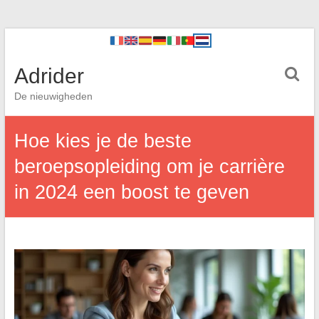
Adrider
De nieuwigheden
Hoe kies je de beste
beroepsopleiding om je carrière
in 2024 een boost te geven