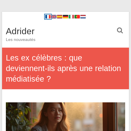
Adrider
Les nouveautés
Les ex célèbres : que
deviennent-ils après une relation
médiatisée ?