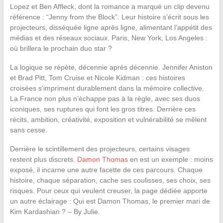
Lopez et Ben Affleck, dont la romance a marqué un clip devenu
référence : “Jenny from the Block”. Leur histoire s’écrit sous les
projecteurs, disséquée ligne après ligne, alimentant l’appétit des
médias et des réseaux sociaux. Paris, New York, Los Angeles :
où brillera le prochain duo star ?
La logique se répète, décennie après décennie. Jennifer Aniston
et Brad Pitt, Tom Cruise et Nicole Kidman : ces histoires
croisées s’impriment durablement dans la mémoire collective.
La France non plus n’échappe pas à la règle, avec ses duos
iconiques, ses ruptures qui font les gros titres. Derrière ces
récits, ambition, créativité, exposition et vulnérabilité se mêlent
sans cesse.
Derrière le scintillement des projecteurs, certains visages
restent plus discrets.
Damon Thomas
en est un exemple : moins
exposé, il incarne une autre facette de ces parcours. Chaque
histoire, chaque séparation, cache ses coulisses, ses choix, ses
risques. Pour ceux qui veulent creuser, la page dédiée apporte
un autre éclairage : Qui est Damon Thomas, le premier mari de
Kim Kardashian ? – By Julie.