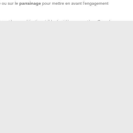
é
ou sur le
parrainage
pour mettre en avant l’engagement
ction et la concrétisation visible des idées remontées. Quand
un avis réel, la
fidélisation client
prend tout son sens.
relation ne stagne jamais et avance, vivante, grâce à
: donner la parole, ce n’est pas prendre un risque, c’est parier
s’efface, les autres, eux, avancent, inspirés et suivis.
un emploi : opportunités et pièges à éviter
 à une formation professionnelle en architecture