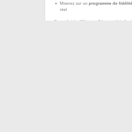
Miserez sur un
programme de fidélit
réel
Ce qui fait la différence ? La rapidité d’a
une évolution ou un ajustement découle d’
Chacun voit que sa voix influence, que la 
chaque contribution.
À la fin, ce sont les clients qui le disent 
sur l’avenir de la relation. Qui s’en prive, 
←
Créer sa micro-activité en parallèle d’
Combien d’heures par semaine consacrer
intérieure ?
→