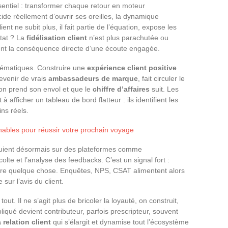
sentiel : transformer chaque retour en moteur
ide réellement d’ouvrir ses oreilles, la dynamique
t ne subit plus, il fait partie de l’équation, expose les
ltat ? La
fidélisation client
n’est plus parachutée ou
nt la conséquence directe d’une écoute engagée.
hématiques. Construire une
expérience client positive
devenir de vrais
ambassadeurs de marque
, fait circuler le
tion prend son envol et que le
chiffre d’affaires
suit. Les
 afficher un tableau de bord flatteur : ils identifient les
ins réels.
rnables pour réussir votre prochain voyage
ppuient désormais sur des plateformes comme
olte et l’analyse des feedbacks. C’est un signal fort :
 faire quelque chose. Enquêtes, NPS, CSAT alimentent alors
 sur l’avis du client.
ut. Il ne s’agit plus de bricoler la loyauté, on construit,
liqué devient contributeur, parfois prescripteur, souvent
 relation client
qui s’élargit et dynamise tout l’écosystème