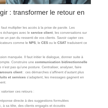
agir : transformer le retour en
l faut multiplier les accès à la prise de parole. Les
les échanges avec le
service client
, les conversations sur
e un pan du ressenti de vos clients. Savoir capter ces
ndicateurs comme le
NPS
, le
CES
ou le
CSAT
traduisent ce
asion manquée. Il faut initier le dialogue, donner suite à
compte. Construire une
communication bidirectionnelle
te n’est pas qu’une posture. Centraliser, analyser, faire
arcours client
: ces démarches s’affinent d’autant plus
duits et services
s’adaptent, les messages gagnent en
ment.
t valoriser ces retours :
réponse directe à des suggestions formulées
, à sa tête, des clients engagés et écoutés