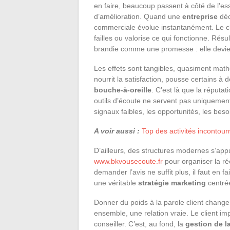
en faire, beaucoup passent à côté de l’es
d’amélioration. Quand une
entreprise
déc
commerciale évolue instantanément. Le clien
failles ou valorise ce qui fonctionne. Résu
brandie comme une promesse : elle devie
Les effets sont tangibles, quasiment mat
nourrit la satisfaction, pousse certains à 
bouche-à-oreille
. C’est là que la réputa
outils d’écoute ne servent pas uniquement à
signaux faibles, les opportunités, les beso
A voir aussi :
Top des activités incontou
D’ailleurs, des structures modernes s’a
www.bkvousecoute.fr
pour organiser la réc
demander l’avis ne suffit plus, il faut en
une véritable
stratégie marketing
centrée
Donner du poids à la parole client change to
ensemble, une relation vraie. Le client imp
conseiller. C’est, au fond, la
gestion de la