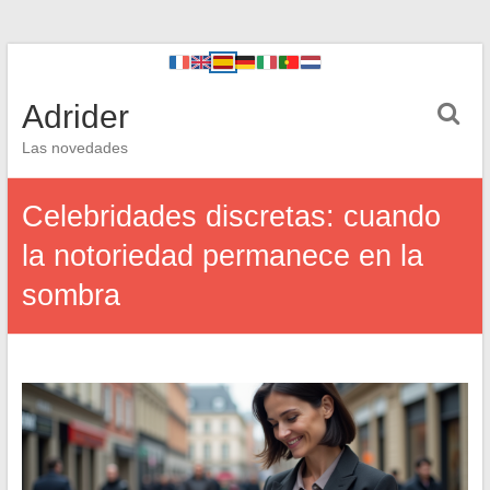
Adrider
Las novedades
Celebridades discretas: cuando
la notoriedad permanece en la
sombra