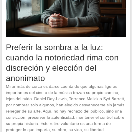
Preferir la sombra a la luz:
cuando la notoriedad rima con
discreción y elección del
anonimato
Mirar más de cerca es darse cuenta de que algunas figuras
importantes del cine o de la música trazan su propio camino,
lejos del ruido. Daniel Day-Lewis, Terrence Malick o Syd Barrett,
por nombrar solo algunos, han elegido desvanecerse sin jamás
renegar de su arte. Aquí, no hay rechazo del público, sino una
convicción: preservar la autenticidad, mantener el control sobre
su propia historia. Este retiro voluntario es una forma de
proteger lo que importa, su obra, su vida, su libertad.