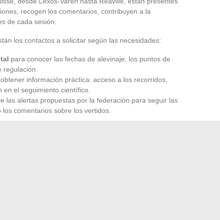
isse, desde Lexos-Varen hasta Réaville, están presentes
cciones, recogen los comentarios, contribuyen a la
es de cada sesión.
tán los contactos a solicitar según las necesidades:
tal
para conocer las fechas de alevinaje, los puntos de
e regulación.
obtener información práctica: acceso a los recorridos,
en el seguimiento científico.
ve las alertas propuestas por la federación para seguir las
los comentarios sobre los vertidos.
e estas redes: los datos anonimizados, transmitidos a las
diagnóstico piscícola y orientan las decisiones de gestión.
os actores de la dinámica piscícola. Los datos de contacto
 federaciones y de las AAPPMA, reúnen formularios, informes
l seguimiento de las capturas y de las sesiones ya no es
 la eficacia y a la transparencia. Esto permite navegar
largo de los ríos y las estaciones.