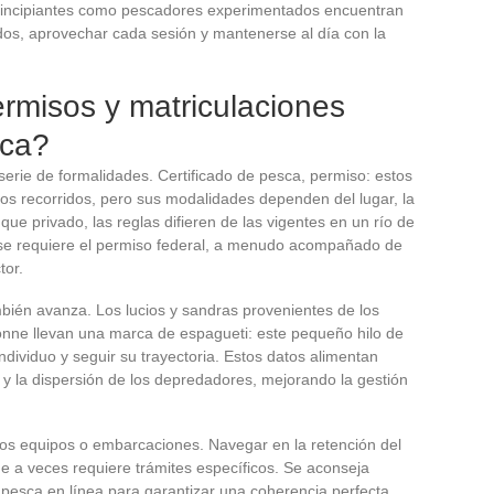
principiantes como pescadores experimentados encuentran
ados, aprovechar cada sesión y mantenerse al día con la
ermisos y matriculaciones
sca?
serie de formalidades. Certificado de pesca, permiso: estos
s recorridos, pero sus modalidades dependen del lugar, la
ue privado, las reglas difieren de las vigentes en un río de
, se requiere el permiso federal, a menudo acompañado de
tor.
mbién avanza. Los lucios y sandras provenientes de los
onne llevan una marca de espagueti: este pequeño hilo de
 individuo y seguir su trayectoria. Estos datos alimentan
o y la dispersión de los depredadores, mejorando la gestión
rtos equipos o embarcaciones. Navegar en la retención del
e a veces requiere trámites específicos. Se aconseja
 pesca en línea para garantizar una coherencia perfecta