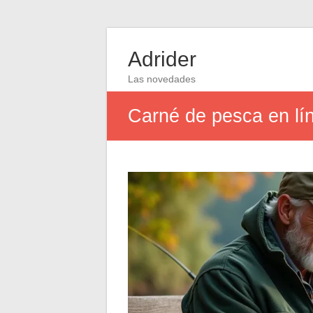
Adrider
Las novedades
Carné de pesca en lín