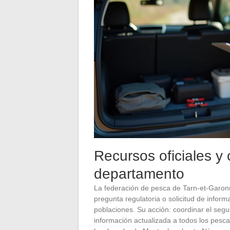
Recursos oficiales y 
departamento
La federación de pesca de Tarn-et-Garonne
pregunta regulatoria o solicitud de inform
poblaciones. Su acción: coordinar el seguim
información actualizada a todos los pes