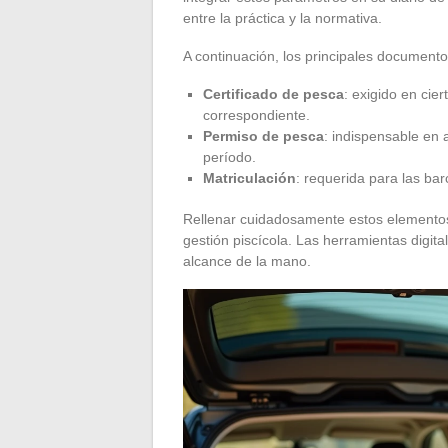
entre la práctica y la normativa.
A continuación, los principales document
Certificado de pesca
: exigido en cier
correspondiente.
Permiso de pesca
: indispensable en 
período.
Matriculación
: requerida para las ba
Rellenar cuidadosamente estos elementos e
gestión piscícola. Las herramientas digita
alcance de la mano.