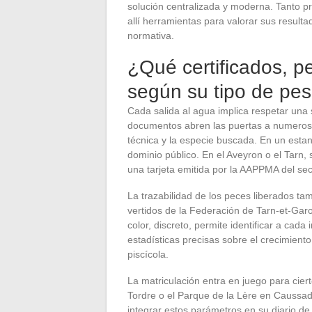
solución centralizada y moderna. Tanto 
allí herramientas para valorar sus result
normativa.
¿Qué certificados, p
según su tipo de pe
Cada salida al agua implica respetar una 
documentos abren las puertas a numeroso
técnica y la especie buscada. En un estanq
dominio público. En el Aveyron o el Tarn
una tarjeta emitida por la AAPPMA del sec
La trazabilidad de los peces liberados ta
vertidos de la Federación de Tarn-et-Gar
color, discreto, permite identificar a cada
estadísticas precisas sobre el crecimient
piscícola.
La matriculación entra en juego para cie
Tordre o el Parque de la Lère en Caussad
integrar estos parámetros en su diario de