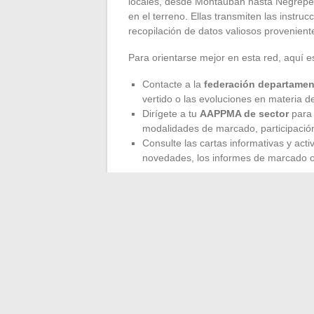
locales, desde Montauban hasta Nègrepel
en el terreno. Ellas transmiten las instru
recopilación de datos valiosos provenient
Para orientarse mejor en esta red, aquí es
Contacte a la
federación departamen
vertido o las evoluciones en materia d
Dirígete a tu
AAPPMA de sector
para 
modalidades de marcado, participación 
Consulte las cartas informativas y acti
novedades, los informes de marcado o 
El diario de pesca en línea se beneficia d
federaciones y asociaciones, alimentan el 
Los pescadores se convierten en verdader
oficiales, accesibles en los sitios de las
y herramientas digitales recomendadas. E
un rompecabezas administrativo: se abre a
entre la pasión y la responsabilidad, a lo 