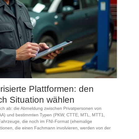
isierte Plattformen: den
ach Situation wählen
ich ab: die Abmeldung zwischen Privatpersonen von
-AA) und bestimmten Typen (PKW, CTTE, MTL, MTT1,
Fahrzeuge, die noch im FNI-Format (ehemalige
ionen, die einen Fachmann involvieren, werden von der