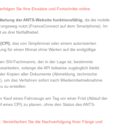
erfolgen Sie Ihre Einsätze und Fortschritte online
 Wartung der ANTS-Website funktionsfähig
, da die mobile
erungsweg nutzt (FranceConnect auf dem Smartphone). Im
 es drei Notfallhebel.
 (CPI)
, das von Simplimmat oder einem autorisierten
ung für einen Monat ohne Warten auf die endgültige
ten SIV-Fachmanns, der in der Lage ist, bestimmte
earbeiten, solange die API teilweise zugänglich bleibt.
aler Kopien aller Dokumente (Abmeldung, technische
g), um das Verfahren sofort nach Wiederinbetriebnahme
 zu erstellen.
r Kauf eines Fahrzeugs am Tag vor einer Frist (Ablauf der
auf eines CPI) zu planen, ohne den Status des ANTS-
: Vereinfachen Sie die Nachverfolgung Ihrer Fänge und