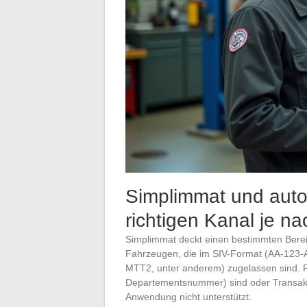
Simplimmat und autor
richtigen Kanal je n
Simplimmat deckt einen bestimmten Bere
Fahrzeugen, die im SIV-Format (AA-123
MTT2, unter anderem) zugelassen sind. 
Departementsnummer) sind oder Transakt
Anwendung nicht unterstützt.