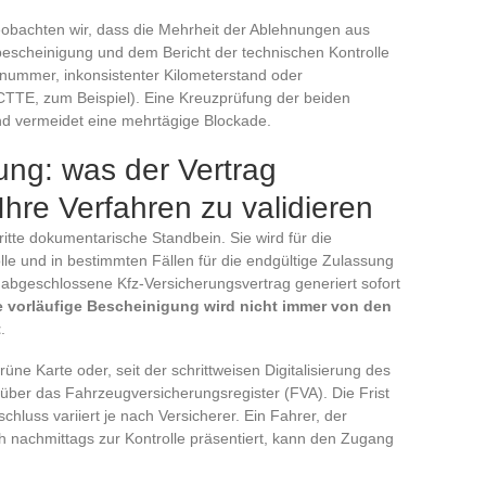
beobachten wir, dass die Mehrheit der Ablehnungen aus
escheinigung und dem Bericht der technischen Kontrolle
snummer, inkonsistenter Kilometerstand oder
CTTE, zum Beispiel). Eine Kreuzprüfung der beiden
d vermeidet eine mehrtägige Blockade.
ung: was der Vertrag
re Verfahren zu validieren
itte dokumentarische Standbein. Sie wird für die
lle und in bestimmten Fällen für die endgültige Zulassung
 abgeschlossene Kfz-Versicherungsvertrag generiert sofort
e vorläufige Bescheinigung wird nicht immer von den
t
.
üne Karte oder, seit der schrittweisen Digitalisierung des
 über das Fahrzeugversicherungsregister (FVA). Die Frist
hluss variiert je nach Versicherer. Ein Fahrer, der
h nachmittags zur Kontrolle präsentiert, kann den Zugang